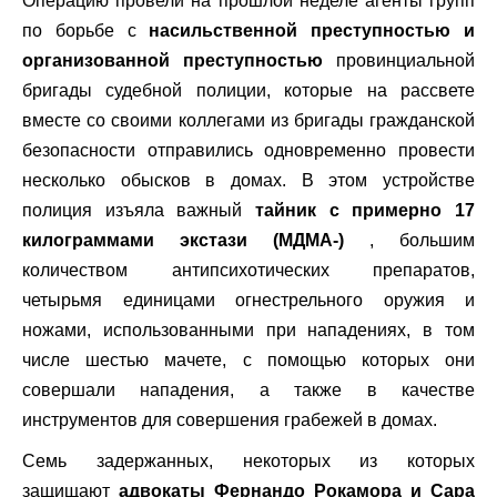
Операцию провели на прошлой неделе агенты групп
по борьбе с
насильственной преступностью и
организованной преступностью
провинциальной
бригады судебной полиции, которые на рассвете
вместе со своими коллегами из бригады гражданской
безопасности отправились одновременно провести
несколько обысков в домах. В этом устройстве
полиция изъяла важный
тайник с примерно 17
килограммами экстази (МДМА-)
, большим
количеством антипсихотических препаратов,
четырьмя единицами огнестрельного оружия и
ножами, использованными при нападениях, в том
числе шестью мачете, с помощью которых они
совершали нападения, а также в качестве
инструментов для совершения грабежей в домах.
Семь задержанных, некоторых из которых
защищают
адвокаты Фернандо Рокамора и Сара