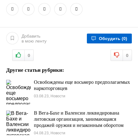
Добавить
Обсудить
(0)
в мою ленту
0
0
Другие статьи рубрики:
Освобождены еще восьмеро предполагаемых
наркоторговцев
03.08.23, Новости
В Вега-Бахе и Валенсии ликвидирована
литовская организация, занимающаяся
продажей оружия и незаконным оборотом
наркотиков с 29 задержанными
04.08.23, Новости