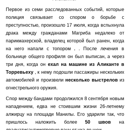
Первое из семи расследованных событий, которые
полиция связывает со спором о борьбе с
преступностью, произошло 17 июля, когда вспыхнула
драка между гражданами Магриба недалеко от
парикмахерской, владелец которой был ранен, когда
на него напали с топором
.
. После лечения в
больнице общего профиля он был выписан, а через
три дня, когда он
ехал на машине из Аликанте в
Торревьеху
, к нему подошли пассажиры нескольких
автомобилей и произвели
несколько выстрелов
из
огнестрельного оружия.
Спор между бандами продолжился 8 сентября новым
нападением, едва не стоившим жизни 26-летнему
алжирцу на площади Манилы. Его ударили так, что
пришлось наложить более
50 швов
на
двадцатисантиметровую рану от уха до шеи.