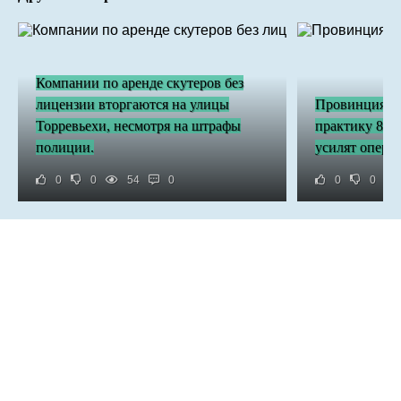
Компании по аренде скутеров без
лицензии вторгаются на улицы
Провинция Ал
Торревьехи, несмотря на штрафы
практику 85 
полиции.
усилят опера
0
0
54
0
0
0