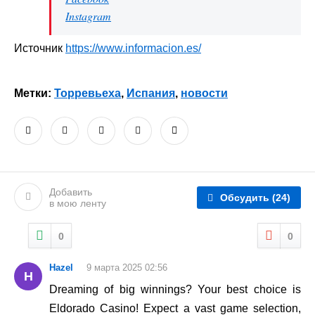
Instagram
Источник
https://www.informacion.es/
Метки:
Торревьеха
,
Испания
,
новости
Добавить
Обсудить
(24)
в мою ленту
0
0
Hazel
9 марта 2025 02:56
H
Dreaming of big winnings? Your best choice is
Eldorado Casino! Expect a vast game selection,