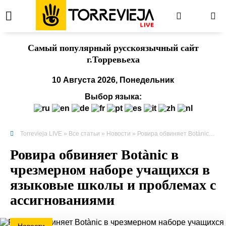
Cамый популярный русскоязычный сайт
г.Торревьеха
10 Августа 2026, Понедельник
Выбор языка:
Torrevieja LIVE
»
Все статьи
»
Новости
» Ровира обвиняет Botànic в чрезмерном наборе учащихся в языковые школы и проблемах с ассигнованиями
Ровира обвиняет Botànic в
чрезмерном наборе учащихся в
языковые школы и проблемах с
ассигнованиями