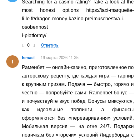
Searching for a casino rating? Take a look at the
most honest options https://taxi-marquette-
lille.fr/dragon-money-kazino-preimuschestva-i-
osobennost
i-platformy/
0
Ответить
Ismael
19 марта 2026 11:35
I
Раменбет — онлайн-казино, приготовленное по
авторскому рецепту, где каждая игра — гарнир
к крупным призам. Подача — быстро, горячо и
честно — попробуйте сами: Ramenbet бонус —
и почувствуйте вкус побед. Бонусы миксуются,
как идеальные топпинги, а финансы
оформляются без «переваривания» условий.
Мобильная версия — на огне 24/7. Подарки
новичкам без «горечи» условий Лидерборды с