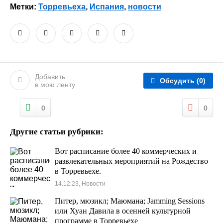
Метки:
Торревьеха
,
Испания
,
новости
Добавить
Обсудить
(0)
в мою ленту
0
0
Другие статьи рубрики:
Вот расписание более 40 коммерческих и
развлекательных мероприятий на Рождество
в Торревьехе.
14.12.23, Новости
Питер, мюзикл; Маюмана; Jamming Sessions
или Хуан Давила в осенней культурной
программе в Торревьехе