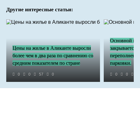
Другие интересные статьи:
Основной въе
Цены на жилье в Аликанте выросли
закрывается с 
более чем в два раза по сравнению со
переполненно
средним показателем по стране
парковки.
0
0
57
0
0
0
4