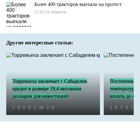
Более 400 тракторов выехали на протест
17.02.24, Новости
Другие интересные статьи:
Торревьеха заключает с Сабаделем
Постепенное
кредит в размере 19,4 миллиона
температуры 
долларов для инвестиций
вплоть до жар
0
0
19
0
0
0
1