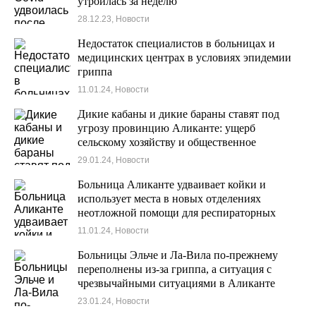
утроилась за неделю
28.12.23, Новости
Недостаток специалистов в больницах и
медицинских центрах в условиях эпидемии
гриппа
11.01.24, Новости
Дикие кабаны и дикие бараны ставят под
угрозу провинцию Аликанте: ущерб
сельскому хозяйству и общественное
беспокойство
29.01.24, Новости
Больница Аликанте удваивает койки и
использует места в новых отделениях
неотложной помощи для респираторных
инфекций, а отделения в Эльче почти
11.01.24, Новости
заполнены.
Больницы Эльче и Ла-Вила по-прежнему
переполнены из-за гриппа, а ситуация с
чрезвычайными ситуациями в Аликанте
улучшается.
23.01.24, Новости