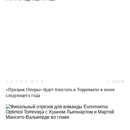
0
0
72
0
12.02.25
«Призрак Оперы» будет блистать в Торревьехе в июне
следующего года