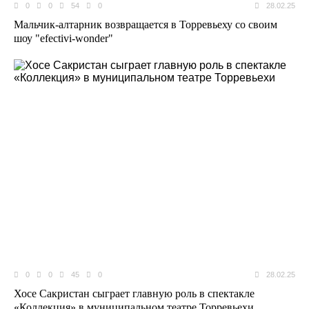
0
0
54
0
28.02.25
Мальчик-алтарник возвращается в Торревьеху со своим
шоу "efectivi-wonder"
0
0
45
0
28.02.25
Хосе Сакристан сыграет главную роль в спектакле
«Коллекция» в муниципальном театре Торревьехи