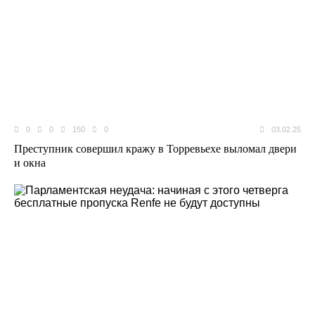
0
0
150
0
03.02.25
Преступник совершил кражу в Торревьехе выломал двери
и окна