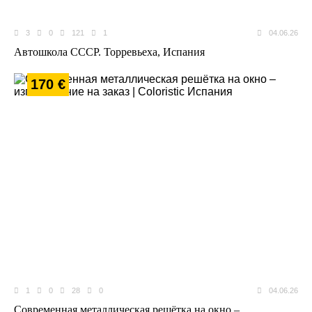
3
0
121
1
04.06.26
Автошкола СССР. Торревьеха, Испания
170 €
1
0
28
0
04.06.26
Современная металлическая решётка на окно –