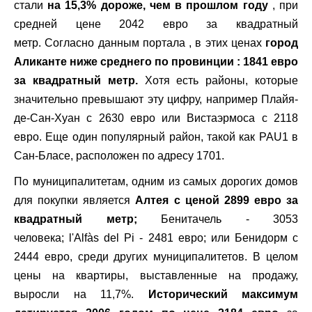
стали
на 15,3% дороже, чем в прошлом году
, при
средней цене 2042 евро за квадратный
метр. Согласно данным портала , в этих ценах
город
Аликанте ниже среднего по провинции : 1841 евро
за квадратный метр.
Хотя есть районы, которые
значительно превышают эту цифру, например Плайя-
де-Сан-Хуан с 2630 евро или Вистаэрмоса с 2118
евро. Еще один популярный район, такой как PAU1 в
Сан-Бласе, расположен по адресу 1701.
По муниципалитетам, одним из самых дорогих домов
для покупки является
Алтея с ценой 2899 евро за
квадратный метр;
Бенитачель - 3053
человека; l'Alfàs del Pi - 2481 евро; или Бенидорм с
2444 евро, среди других муниципалитетов. В целом
цены на квартиры, выставленные на продажу,
выросли на 11,7%.
Исторический максимум