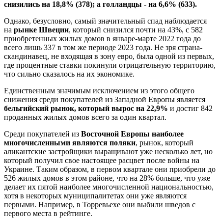
снизились на 18,8% (378); а голландцы - на 6,6% (633).
Однако, безусловно, самый значительный спад наблюдается
на
рынке Швеции
, который снизился почти на 43%, с 582
приобретенных жилых домов в январе-марте 2022 года до
всего лишь 337 в том же периоде 2023 года. Не зря страна-
скандинавец, не входящая в зону евро, была одной из первых,
где процентные ставки покинули отрицательную территорию,
что сильно сказалось на их экономике.
Единственным значимым исключением из этого общего
снижения среди покупателей из Западной Европы является
бельгийский рынок, который вырос на 22,9%
и достиг 842
проданных жилых домов всего за один квартал.
Среди покупателей из
Восточной Европы наиболее
многочисленными являются поляки
, рынок, который
аликантские застройщики выращивают уже несколько лет, но
который получил свое настоящее расцвет после войны на
Украине. Таким образом, в первом квартале они приобрели до
526 жилых домов в этом районе, что на 28% больше, что уже
делает их пятой наиболее многочисленной национальностью,
хотя в некоторых муниципалитетах они уже являются
первыми. Например, в Торревьехе они выбили шведов с
первого места в рейтинге.