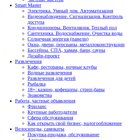
Smart Master
Электрика. Умный дом. Автоматизация
Видеонаблюдение. Сигнализация. Контроль
доступа
Кондиционеры. Вентиляция. Теплый пол
Сантехника. Водоснабжение. Очистка воды
Солнечная энергия (панели)
Окна, двери, персианы, металлоконструкции
Бассейны. СПА, хамам, бани, сауны
Дизайн-проект
Развлечения
Кафе, рестораны, ночные клубы
Водные развлечения
Развлечения для детей
Рыбалка
18+: казино, кофешопы, стрип-бары
Знакомства
Работа, частные объявления
Фриланс
Крупные работодатели
Сфера обслуживания
Как открыть свой бизнес, налогообложение
Велосипеды, самокаты
Покупка-продажа, обслуживание