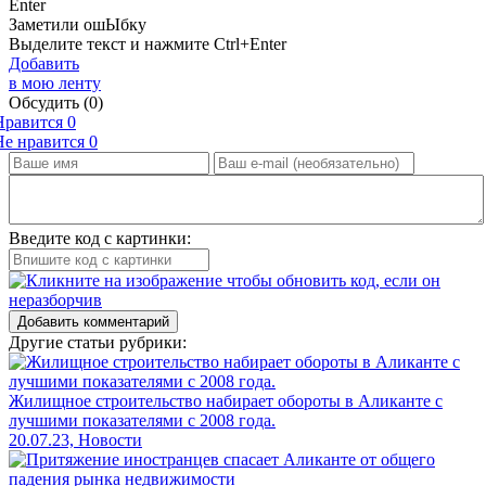
Enter
Заметили ош
Ы
бку
Выделите текст и нажмите
Ctrl+Enter
Добавить
в мою ленту
Обсудить
(0)
Нравится
0
Не нравится
0
Введите код с картинки:
Добавить комментарий
Другие статьи рубрики:
Жилищное строительство набирает обороты в Аликанте с
лучшими показателями с 2008 года.
20.07.23, Новости