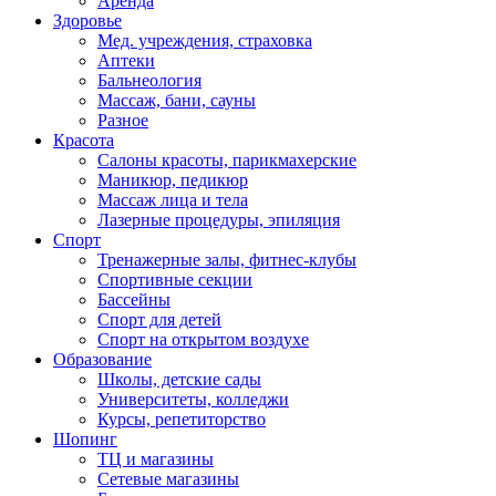
Аренда
Здоровье
Мед. учреждения, страховка
Аптеки
Бальнеология
Массаж, бани, сауны
Разное
Красота
Салоны красоты, парикмахерские
Маникюр, педикюр
Массаж лица и тела
Лазерные процедуры, эпиляция
Спорт
Тренажерные залы, фитнес-клубы
Спортивные секции
Бассейны
Спорт для детей
Спорт на открытом воздухе
Образование
Школы, детские сады
Университеты, колледжи
Курсы, репетиторство
Шопинг
ТЦ и магазины
Сетевые магазины