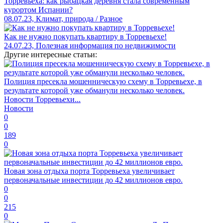
Торревьеха: как рыбацкая деревня стала современным
курортом Испании?
08.07.23, Климат, природа / Разное
Как не нужно покупать квартиру в Торревьехе!
24.07.23, Полезная информация по недвижимости
Другие интересные статьи:
Полиция пресекла мошенническую схему в Торревьехе, в
результате которой уже обманули несколько человек.
Новости Торревьехи...
Новости
0
0
189
0
Новая зона отдыха порта Торревьеха увеличивает
первоначальные инвестиции до 42 миллионов евро.
0
0
215
0