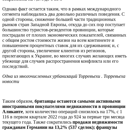
Однако факт остается таким, что в рамках международного
сегмента наблюдались два довольно различных поведения. С
одной стороны, снижение большей части традиционных
рынков стран Западной Европы, откуда до сих пор поступает
большинство туристов-резидентов провинции, которые
пострадали от плохих экономических показателей, связанных
с общим ростом стоимости жизни на всем континенте и
повышением процентных ставок для их сдерживания; и, с
другой стороны, увеличение клиентов из регионов,
прилегающих к Украине, во многих случаях желающих иметь
убежище для случаев распространения конфликта или его
последствий.
Одна из многочисленных урбанизаций Торревьехи . Торревьеха
новости
Таким образом,
британцы остаются самыми активными
иностранными покупателями недвижимости в провинции
Аликанте
, хотя количество операций снизилось на 17%, с 1
116 в первом квартале 2022 года до 924 за первые три месяца
текущего года. Также сократились
продажи недвижимости
гражданам Германии на 13,2% (537 сделок); французы