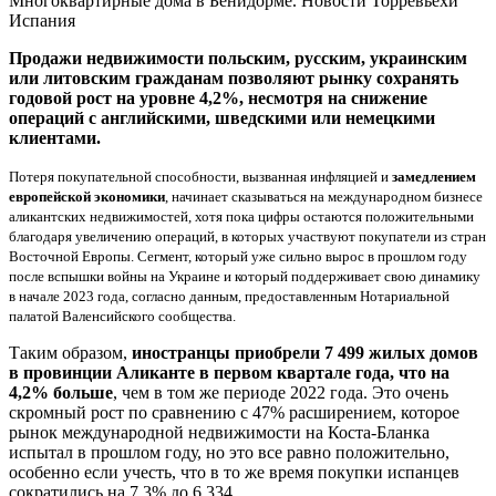
Многоквартирные дома в Бенидорме. Новости Торревьехи
Испания
Продажи недвижимости польским, русским, украинским
или литовским гражданам позволяют рынку сохранять
годовой рост на уровне 4,2%, несмотря на снижение
операций с английскими, шведскими или немецкими
клиентами.
Потеря покупательной способности, вызванная инфляцией и
замедлением
европейской экономики
, начинает сказываться на международном бизнесе
аликантских недвижимостей, хотя пока цифры остаются положительными
благодаря увеличению операций, в которых участвуют покупатели из стран
Восточной Европы. Сегмент, который уже сильно вырос в прошлом году
после вспышки войны на Украине и который поддерживает свою динамику
в начале 2023 года, согласно данным, предоставленным Нотариальной
палатой Валенсийского сообщества.
Таким образом,
иностранцы приобрели 7 499 жилых домов
в провинции Аликанте в первом квартале года, что на
4,2% больше
, чем в том же периоде 2022 года. Это очень
скромный рост по сравнению с 47% расширением, которое
рынок международной недвижимости на Коста-Бланка
испытал в прошлом году, но это все равно положительно,
особенно если учесть, что в то же время покупки испанцев
сократились на 7,3% до 6 334.