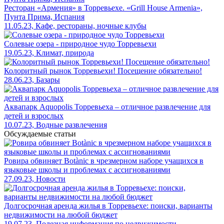
Ресторан «Армения» в Торревьехе. «Grill House Armenia»,
Пунта Прима, Испания
11.05.23, Кафе, рестораны, ночные клубы
Солевые озера - природное чудо Торревьехи
19.05.23, Климат, природа
Колоритный рынок Торревьехи! Посещение обязательно!
28.06.23, Базары
Аквапарк Aquopolis Торревьеха – отличное развлечение для
детей и взрослых
10.07.23, Водные развлечения
Обсуждаемые статьи
Ровира обвиняет Botànic в чрезмерном наборе учащихся в
языковые школы и проблемах с ассигнованиями
27.09.23, Новости
Долгосрочная аренда жилья в Торревьехе: поиски, варианты
недвижимости на любой бюджет
19.07.23, Полезная информация по недвижимости