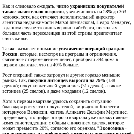
Как и следовало ожидать, ч
исло украинских покупателей
также значительно возросло
, увеличившись на 58% до 363
человек, хотя, как отмечает исполнительный директор
агентства недвижимости Marsol Internacional, Педро Менаргес,
в данном случае это лишь вершина айсберга, поскольку
большая часть переселенцев из этой страны предпочитает
снять жилье.
Также вызывает внимание
увеличение операций граждан
России,
которые, несмотря на преграды и ограничения,
связанные с перемещением денег, приобрели 394 дома в
первом квартале, что на 40% больше.
Рост операций также затронул и другие гораздо меньшие
рынки. Так,
покупки литовцев выросли на 79%
(138
сделок); покупки латышей удвоились (31 сделка), а также
эстонцев (25 сделок), а даже молдаван (12 сделок).
Хотя в первом квартале удалось сохранить ситуацию
благодаря росту этих покупателей, вице-декан Коллегии
нотариусов Валенсии, житель Аликанте Дельфин Мартинес,
предвещает, что цифры второго квартала уже покажут явное
изменение тенденции с общим снижением сделок, которое
может превысить 20%, согласно его оценкам. "
Экономика -
это психология, и с инфляцией, которая существует во всей