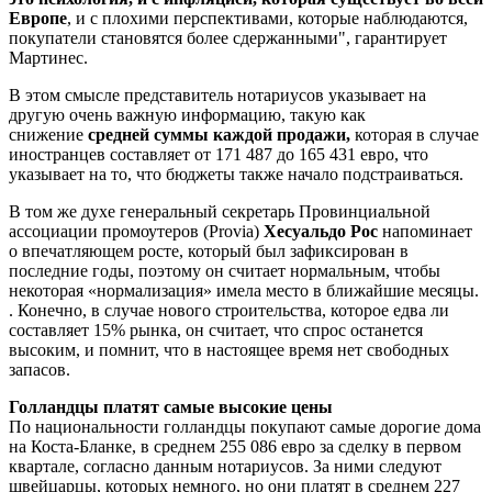
Европе
, и с плохими перспективами, которые наблюдаются,
покупатели становятся более сдержанными", гарантирует
Мартинес.
В этом смысле представитель нотариусов указывает на
другую очень важную информацию, такую ​​как
снижение
средней суммы каждой продажи,
которая в случае
иностранцев составляет от 171 487 до 165 431 евро, что
указывает на то, что бюджеты также начало подстраиваться.
В том же духе генеральный секретарь Провинциальной
ассоциации промоутеров (Provia)
Хесуальдо Рос
напоминает
о впечатляющем росте, который был зафиксирован в
последние годы, поэтому он считает нормальным, чтобы
некоторая «нормализация» имела место в ближайшие месяцы.
. Конечно, в случае нового строительства, которое едва ли
составляет 15% рынка, он считает, что спрос останется
высоким, и помнит, что в настоящее время нет свободных
запасов.
Голландцы платят самые высокие цены
По национальности голландцы покупают самые дорогие дома
на Коста-Бланке, в среднем 255 086 евро за сделку в первом
квартале, согласно данным нотариусов. За ними следуют
швейцарцы, которых немного, но они платят в среднем 227