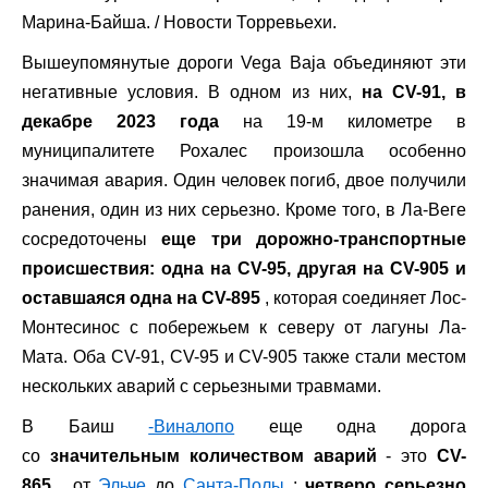
Марина-Байша.
/ Новости Торревьехи.
Вышеупомянутые дороги Vega Baja объединяют эти
негативные условия. В одном из них,
на CV-91, в
декабре 2023 года
на 19-м километре в
муниципалитете Рохалес произошла особенно
значимая авария. Один человек погиб, двое получили
ранения, один из них серьезно. Кроме того, в Ла-Веге
сосредоточены
еще три дорожно-транспортные
происшествия: одна на CV-95, другая на CV-905 и
оставшаяся одна на CV-895
, которая соединяет Лос-
Монтесинос с побережьем к северу от лагуны Ла-
Мата. Оба CV-91, CV-95 и CV-905 также стали местом
нескольких аварий с серьезными травмами.
В Баиш
-Виналопо
еще одна дорога
со
значительным количеством аварий
- это
CV-
865
, от
Эльче
до
Санта-Полы
:
четверо серьезно