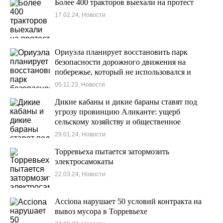
Более 400 тракторов выехали на протест
17.02.24, Новости
Ориуэла планирует восстановить парк
безопасности дорожного движения на
побережье, который не использовался и
заброшен в течение 20 лет.
05.11.23, Новости
Дикие кабаны и дикие бараны ставят под
угрозу провинцию Аликанте: ущерб
сельскому хозяйству и общественное
беспокойство
29.01.24, Новости
Торревьеха пытается затормозить
электросамокаты
22.03.24, Новости
Acciona нарушает 50 условий контракта на
вывоз мусора в Торревьехе