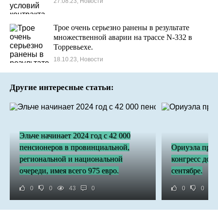
27.08.23, Новости
Трое очень серьезно ранены в результате
множественной аварии на трассе N-332 в
Торревьехе.
18.10.23, Новости
Другие интересные статьи:
Эльче начинает 2024 год с 42 000
пенсионеров в провинциальной,
Ориуэла прин
региональной и национальной
конгресс дош
очереди, имея всего 975 евро.
сентябре.
0
0
43
0
0
0