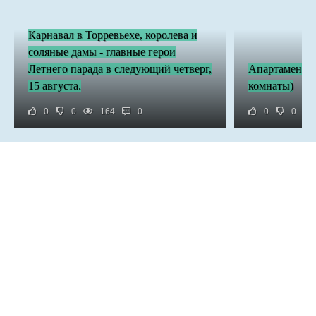
Карнавал в Торревьехе, королева и
соляные дамы - главные герои
Летнего парада в следующий четверг,
Апартаменты 
15 августа.
комнаты)
0
0
164
0
0
0