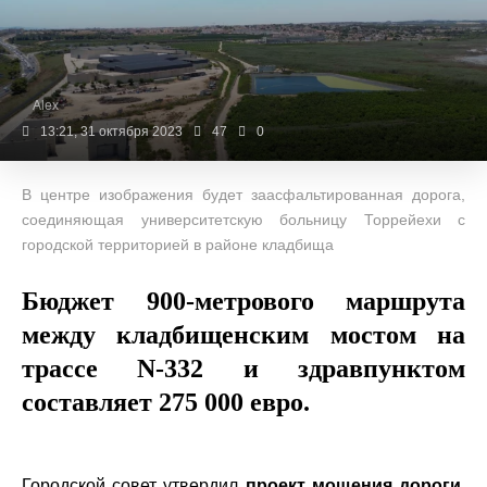
Alex
13:21, 31 октября 2023
47
0
В центре изображения будет заасфальтированная дорога,
соединяющая университетскую больницу Торрейехи с
городской территорией в районе кладбища
Бюджет 900-метрового маршрута
между кладбищенским мостом на
трассе N-332 и здравпунктом
составляет 275 000 евро.
Городской совет утвердил
проект мощения дороги,