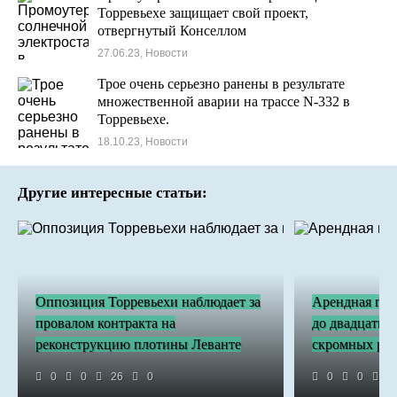
Торревьехе защищает свой проект,
отвергнутый Конселлом
27.06.23, Новости
Трое очень серьезно ранены в результате
множественной аварии на трассе N-332 в
Торревьехе.
18.10.23, Новости
Другие интересные статьи:
Оппозиция Торревьехи наблюдает за
Арендная пла
провалом контракта на
до двадцати 
реконструкцию плотины Леванте
скромных ра
0
0
26
0
0
0
3