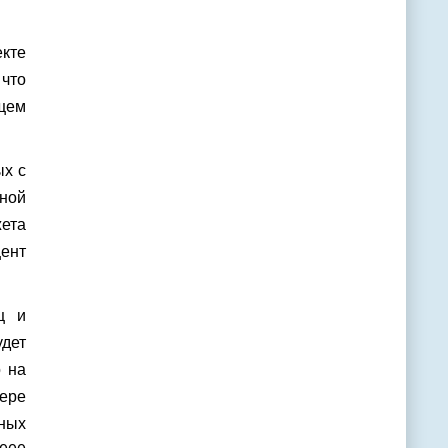
екте
что
щем
ых с
чной
ета
цент
ц и
удет
о на
фере
ных