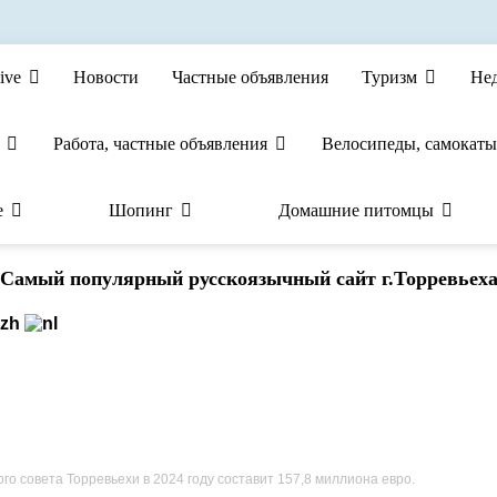
ive
Новости
Частные объявления
Туризм
Не
Работа, частные объявления
Велосипеды, самокаты
е
Шопинг
Домашние питомцы
Cамый популярный русскоязычный сайт г.Торревьех
го совета Торревьехи в 2024 году составит 157,8 миллиона евро.