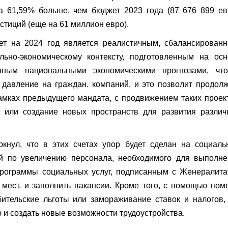
а 61,59% больше, чем бюджет 2023 года (87 676 899 ев
стиций (еще на 61 миллион евро).
ет на 2024 год является реалистичным, сбалансированн
ьно-экономическому контексту, подготовленным на осн
нным национальными экономическими прогнозами, что
 давление на граждан. компаний, и это позволит продол
амках предыдущего мандата, с продвижением таких проек
а или создание новых пространств для развития разли
кнул, что в этих счетах упор будет сделан на социаль
ий по увеличению персонала, необходимого для выполне
программы социальных услуг, подписанным с Женералит
 мест. и заполнить вакансии. Кроме того, с помощью по
бительские льготы или замораживание ставок и налогов
 и создать новые возможности трудоустройства.