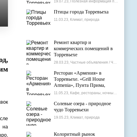
19.07.23, Полезная информация по недвижимости
Птицы города Торревьеха
11.03.23, Климат, природа
Ремонт квартир и
коммерческих помещений в
Торревьехе
од,
28.03.23, Частные объявления / Частные мастера
им
Ресторан «Армения» в
Торревьехе. «Grill House
Armenia», Пунта Прима,
Испания
11.05.23, Кафе, рестораны, ночные клубы
авок
Солевые озера - природное
чудо Торревьехи
19.05.23, Климат, природа
сле
 на
Колоритный рынок
вро.