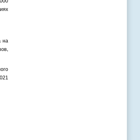
 000
иях
а на
вов,
ого
2021