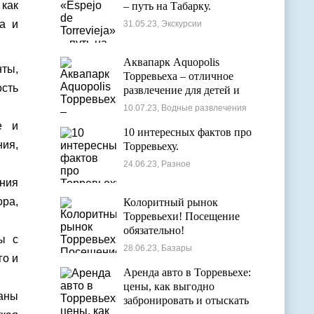
как
– путь на Табарку.
а и
31.05.23, Экскурсии
Аквапарк Aquopolis
нты,
Торревьеха – отличное
ость
развлечение для детей и
взрослых
10.07.23, Водные развлечения
е и
10 интересных фактов про
ия,
Торревьеху.
24.06.23, Разное
ения
ра,
Колоритный рынок
Торревьехи! Посещение
обязательно!
ы с
28.06.23, Базары
го и
Аренда авто в Торревьехе:
цены, как выгодно
аны
забронировать и отыскать