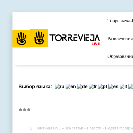
Торревьеха-l
Развлечения
Образовани
Выбор языка:
Torrevieja LIVE
»
Все статьи
»
Новости
» Бюджет городско