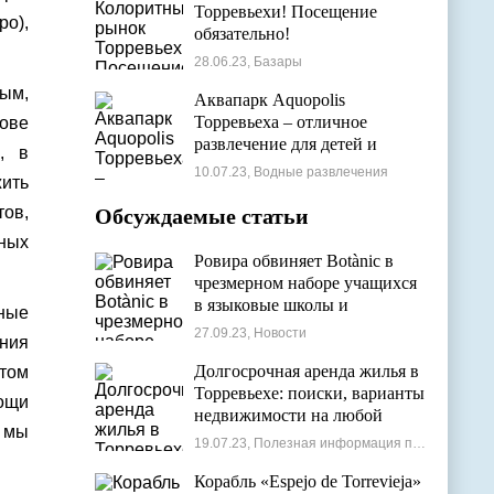
Торревьехи! Посещение
ро),
обязательно!
28.06.23, Базары
ым,
Аквапарк Aquopolis
Торревьеха – отличное
ове
развлечение для детей и
, в
взрослых
10.07.23, Водные развлечения
жить
тов,
Обсуждаемые статьи
чных
Ровира обвиняет Botànic в
чрезмерном наборе учащихся
в языковые школы и
ные
проблемах с ассигнованиями
27.09.23, Новости
ния
Долгосрочная аренда жилья в
атом
Торревьехе: поиски, варианты
мощи
недвижимости на любой
, мы
бюджет
19.07.23, Полезная информация по недвижимости
Корабль «Espejo de Torrevieja»