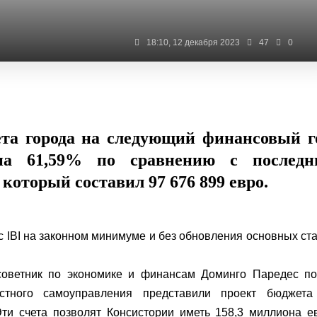
18:10, 12 декабря 2023
47
0
ета города на следующий финансовый г
на 61,59% по сравнению с последн
который составил 97 676 899 евро.
с IBI на законном минимуме и без обновления основных ст
советник по экономике и финансам Доминго Паредес по
стного самоуправления представили проект бюджета
и счета позволят Консистории иметь 158,3 миллиона е