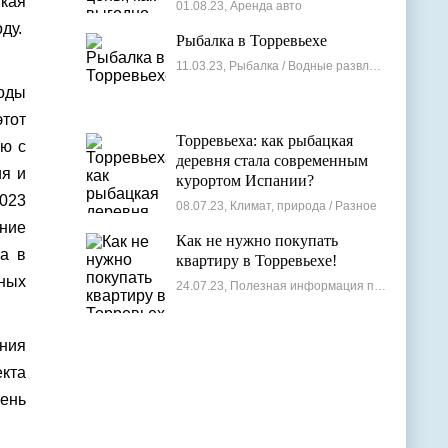
лучшие варианты
кая
01.08.23, Аренда авто
ду.
Рыбалка в Торревьехе
11.03.23, Рыбалка / Водные развлечения
ходы
этот
Торревьеха: как рыбацкая
ию с
деревня стала современным
ия и
курортом Испании?
2023
08.07.23, Климат, природа / Разное
ние
Как не нужно покупать
ва в
квартиру в Торревьехе!
бных
24.07.23, Полезная информация по недвижимости
ния
екта
вень