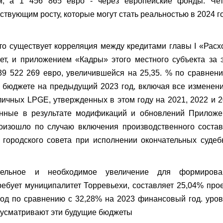
ом, а 1 456 865 евро - через европейские фонды. Чет
твующим росту, которые могут стать реальностью в 2024 го
 то существует корреляция между кредитами главы I «Рас
т, и приложением «Кадры» этого местного субъекта за 
9 522 269 евро, увеличившейся на 25,35. % по сравнен
бюджете на предыдущий 2023 год, включая все изменен
ичных LPGE, утвержденных в этом году на 2021, 2022 и 
ченные в результате модификаций и обновлений Приложе
роизошло по случаю включения производственного соста
о городского совета при исполнении окончательных суде
тельное и необходимое увеличение для формирова
ребует муниципалитет Торревьехи, составляет 25,04% про
год по сравнению с 32,28% на 2023 финансовый год. уро
дусматривают эти будущие бюджеты