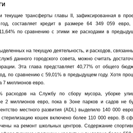
ГИ
и текущие трансферты главы II, зафиксированная в про
год, составляет кредит в размере 64 349 059 евро, 
 11,64% по сравнению с этими же расходами в предыду
ыделенных на текущую деятельность, и расходов, связанн
ужб данного городского совета, можно считать достато
орации. Эта глава представляет 40,77% от общего бюдж
год, по сравнению с 59,01% в предыдущем году. Хотя про
а 7 миллионов евро.
 расходов на Службу по сбору мусора, уборке ули
ее 2 миллионов евро, пока в Зоне парков и садов не б
гентство местного развития (ADL) выделило 140 000 евр
а стерилизацию кошек включено более 110 000 евро. В с
ючены на ремонт школьных центров. Содержание спортив