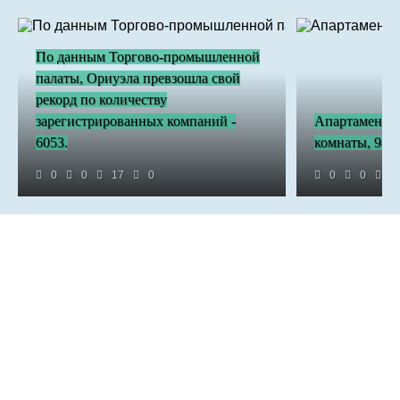
По данным Торгово-промышленной
палаты, Ориуэла превзошла свой
рекорд по количеству
зарегистрированных компаний -
Апартаменты 
6053.
комнаты, 98.0
0
0
17
0
0
0
2