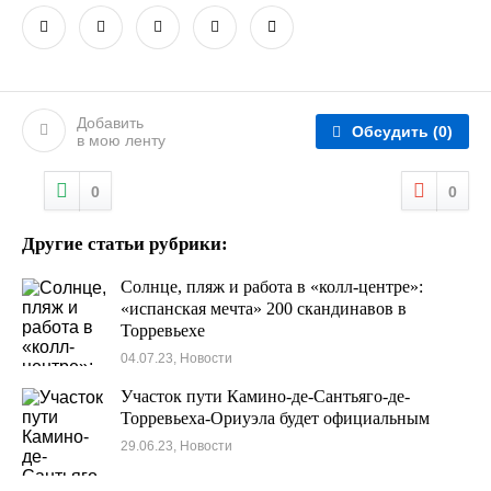
Добавить
Обсудить
(0)
в мою ленту
0
0
Другие статьи рубрики:
Солнце, пляж и работа в «колл-центре»:
«испанская мечта» 200 скандинавов в
Торревьехе
04.07.23, Новости
Участок пути Камино-де-Сантьяго-де-
Торревьеха-Ориуэла будет официальным
29.06.23, Новости