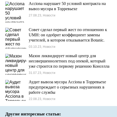
Acciona нарушает 50 условий контракта на
вывоз мусора в Торревьехе
27.08.23, Новости
Совет сделал первый жест по отношению к
UMH: он одобрит коэффициент замены
учителей, в котором отказывается Botanic.
03.10.23, Новости
Мазон ликвидирует новый центр для
несовершеннолетних под опекой, который
уже строится по первому решению Конселла
в Торревьехе.
31.07.23, Новости
Аудит вывоза мусора Acciona в Торревьехе
предупреждает о серьезных нарушениях в
работе службы
22.08.23, Новости
Другие интересные статьи: