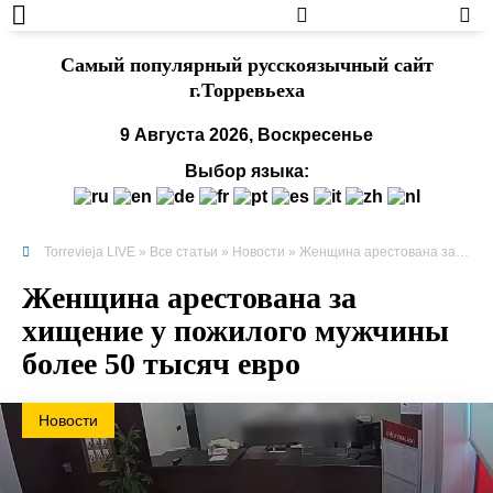
Cамый популярный русскоязычный сайт
г.Торревьеха
9 Августа 2026, Воскресенье
Выбор языка:
Torrevieja LIVE
»
Все статьи
»
Новости
» Женщина арестована за хищение у пожилого мужчины более 50 тысяч евро
Женщина арестована за
хищение у пожилого мужчины
более 50 тысяч евро
Новости