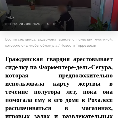
Alex
11:46, 20 июля 2024
49
0
Воспитательница задержана вместе с пожилым мужчиной,
которого она якобы обманула / Новости Торревьехи
Гражданская гвардия арестовывает
сиделку на Форментере-дель-Сегура,
которая предположительно
использовала карту жертвы в
течение полутора лет, пока она
помогала ему в его доме в Рохалесе
расплачиваться в магазинах,
игровых залах и развлекательных