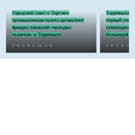
Городской совет и Торгово-
Торревьеха вы
промышленная палата организуют
первый участ
ярмарку вакансий «молодых
пешеходной 
талантов» в Торревьехе
больницей и 
0
0
21
0
0
0
7