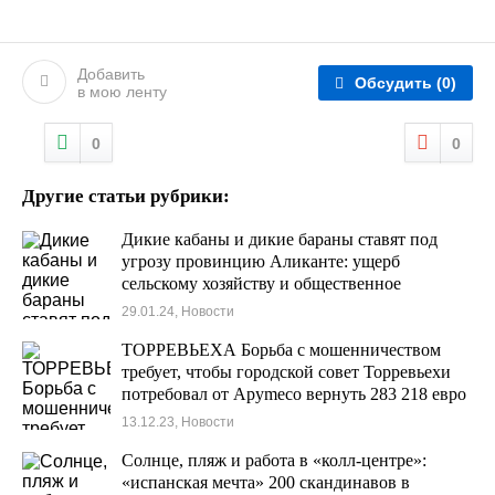
Добавить
Обсудить
(0)
в мою ленту
0
0
Другие статьи рубрики:
Дикие кабаны и дикие бараны ставят под
угрозу провинцию Аликанте: ущерб
сельскому хозяйству и общественное
беспокойство
29.01.24, Новости
ТОРРЕВЬЕХА Борьба с мошенничеством
требует, чтобы городской совет Торревьехи
потребовал от Apymeco вернуть 283 218 евро
13.12.23, Новости
Солнце, пляж и работа в «колл-центре»:
«испанская мечта» 200 скандинавов в