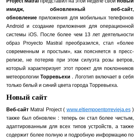
Project Matral
представил на этой неделе свой
новый
имидж, обновленный веб-сайт,
обновление
приложения для мобильных телефонов
Android и создание приложения для операционной
системы iOS. После более чем 13 лет деятельности
образ Proyecto Mastral преобразился, стал «более
современным и простым», как поясняется в пресс-
релизе, не потеряв при этом силуэта розы ветров,
который характеризует этот проект для поклонников
метеорологии
Торревьехи
. Логотип включает в себя
только белый и синий цвета города Торревьеха.
Новый сайт
Веб-сайт
Matral Project (
www.eltiempoentorrevieja.es
)
также был обновлен : теперь он стал более чистым,
адаптированным для всех типов устройств, а также
содержит более полную и подробную информацию по