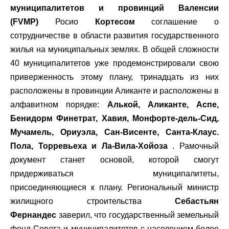
муниципалитетов и провинций Валенсии
(FVMP)
Росио
Кортесом
соглашение о
сотрудничестве в области развития государственного
жилья на муниципальных землях. В общей сложности
40 муниципалитетов уже продемонстрировали свою
приверженность этому плану, тринадцать из них
расположены в провинции Аликанте и расположены в
алфавитном порядке:
Алькой, Аликанте, Аспе,
Бенидорм Финетрат, Хавия, Монфорте-дель-Сид,
Мучамель, Ориуэла, Сан-Висенте, Санта-Клаус.
Пола, Торревьеха и Ла-Вила-Хойоза
. Рамочный
документ станет основой, которой смогут
придерживаться муниципалитеты,
присоединяющиеся к плану. Региональный министр
жилищного строительства
Себастьян
Фернандес
заверил, что государственный земельный
фонд Совета и муниципалитетов с населением более