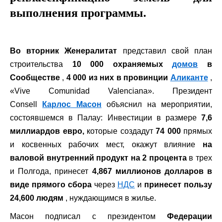
выполнения программы.
Во вторник Женералитат
представил свой план
строительства
10 000 охраняемых
домов
в
Сообществе
,
4 000 из них в провинции
Аликанте
,
«Vive Comunidad Valenciana». Президент
Consell
Карлос Масон
объяснил на мероприятии,
состоявшемся в Палау: Инвестиции в размере
7,6
миллиардов евро,
которые создадут
74 000
прямых
и косвенных рабочих мест, окажут влияние
на
валовой внутренний продукт на 2 процента
в трех
и Полгода, принесет
4,867 миллионов долларов в
виде прямого сбора
через
НДС
и
принесет пользу
24,600 людям
, нуждающимся в жилье.
Масон подписал с президентом
Федерации