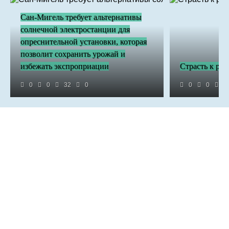
Сан-Мигель требует альтернативы
солнечной электростанции для
опреснительной установки, которая
позволит сохранить урожай и
избежать экспроприации
Cтрасть к рад
0
0
32
0
0
0
2