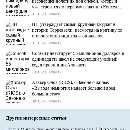
несовершеннолетних под опекой, который
уже строится по первому решению Конселла
в Торревьехе.
31.07.23, Новости
НП утверждает самый крупный бюджет в
истории Торревьехи, несмотря на критику со
стороны оппозиции за «социальное
сокращение».
31.01.24, Новости
Consell инвестирует 55 миллионов долларов в
одиннадцать школ на следующий учебный
год в провинции Аликанте.
13.07.23, Новости
Хавьер Очоа (RICS), о Законе о жилье:
«Выгода немногих нанесет большой вред
большинству»
30.01.24, Новости
Другие интересные статьи: