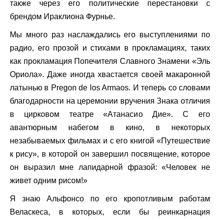
также через его политические перестановки с
брендом Ираклиона Фурнье.
Мы много раз наслаждались его выступлениями по
радио, его прозой и стихами в прокламациях, таких
как прокламация Попечителя Славного Знамени «Эль
Ориола». Даже иногда хвастается своей макаронной
латынью в Pregon de los Armaos. И теперь со словами
благодарности на церемонии вручения Знака отличия
в цирковом театре «Атанасио Дие». С его
авантюрным набегом в кино, в некоторых
незабываемых фильмах и с его книгой «Путешествие
к рису», в которой он завершил посвящение, которое
он выразил мне лапидарной фразой: «Человек не
живет одним рисом!»
Я знаю Альфонсо по его кропотливым работам
Веласкеса, в которых, если бы реинкарнация