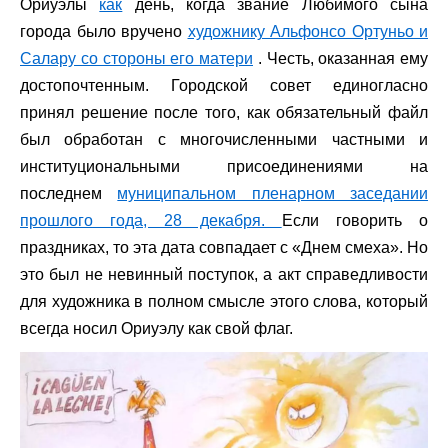
Ориуэлы
как
день, когда звание Любимого сына
города было вручено
художнику Альфонсо Ортуньо и
Салару со стороны его матери
. Честь, оказанная ему
достопочтенным. Городской совет единогласно
принял решение после того, как обязательный файл
был обработан с многочисленными частными и
институциональными присоединениями на
последнем
муниципальном пленарном заседании
прошлого года, 28 декабря.
Если говорить о
праздниках, то эта дата совпадает с «Днем смеха». Но
это был не невинный поступок, а акт справедливости
для художника в полном смысле этого слова, который
всегда носил Ориуэлу как свой флаг.