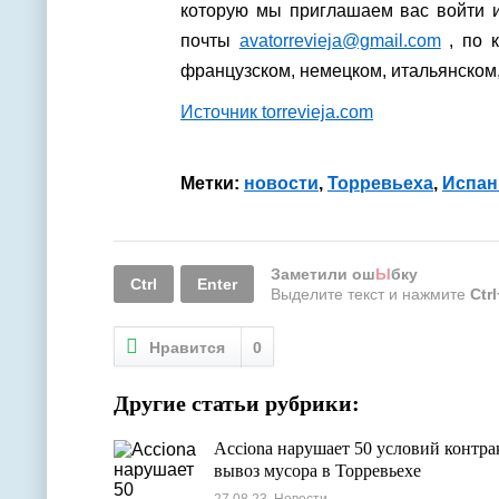
которую мы приглашаем вас войти и
почты
avatorrevieja@gmail.com
, по к
французском, немецком, итальянском
Источник torrevieja.com
Метки:
новости
,
Торревьеха
,
Испан
Заметили ош
Ы
бку
Ctrl
Enter
Выделите текст и нажмите
Ctr
Нравится
0
Другие статьи рубрики:
Acciona нарушает 50 условий контра
вывоз мусора в Торревьехе