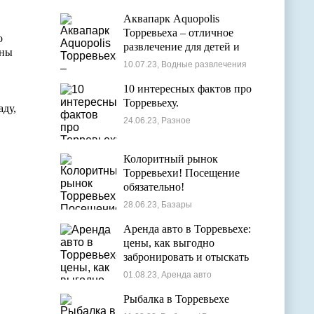
Аквапарк Aquopolis
Торревьеха – отличное
о
развлечение для детей и
ены
взрослых
10.07.23, Водные развлечения
10 интересных фактов про
Торревьеху.
аду,
24.06.23, Разное
Колоритный рынок
Торревьехи! Посещение
обязательно!
28.06.23, Базары
Аренда авто в Торревьехе:
цены, как выгодно
забронировать и отыскать
лучшие варианты
01.08.23, Аренда авто
Рыбалка в Торревьехе