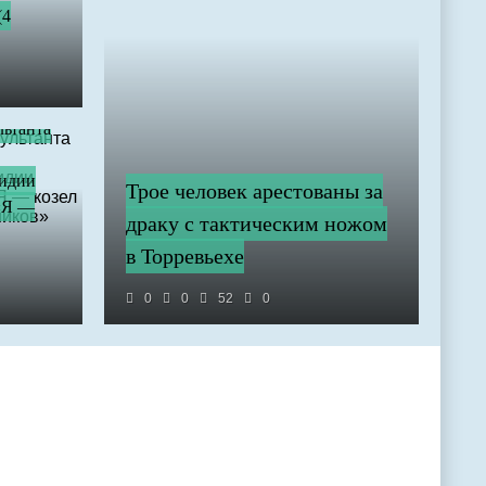
(4
льтанта
сидии
Трое человек арестованы за
«Я —
драку с тактическим ножом
в Торревьехе
0
0
52
0