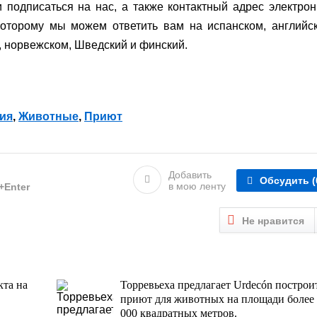
 подписаться на нас, а также контактный адрес электро
оторому мы можем ответить вам на испанском, английс
, норвежском, Шведский и финский.
ия
,
Животные
,
Приют
Добавить
Обсудить
(
в мою ленту
l+Enter
Не нравится
кта на
Торревьеха предлагает Urdecón построи
приют для животных на площади более
000 квадратных метров.