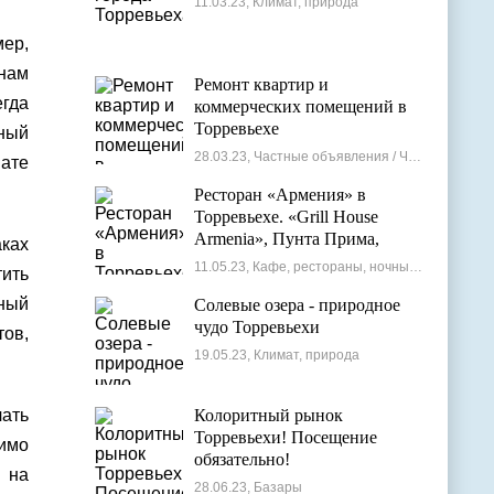
11.03.23, Климат, природа
ер,
нам
Ремонт квартир и
гда
коммерческих помещений в
Торревьехе
сный
28.03.23, Частные объявления / Частные мастера
ате
Ресторан «Армения» в
Торревьехе. «Grill House
Armenia», Пунта Прима,
аках
Испания
11.05.23, Кафе, рестораны, ночные клубы
тить
ный
Солевые озера - природное
чудо Торревьехи
тов,
19.05.23, Климат, природа
чать
Колоритный рынок
Торревьехи! Посещение
имо
обязательно!
, на
28.06.23, Базары