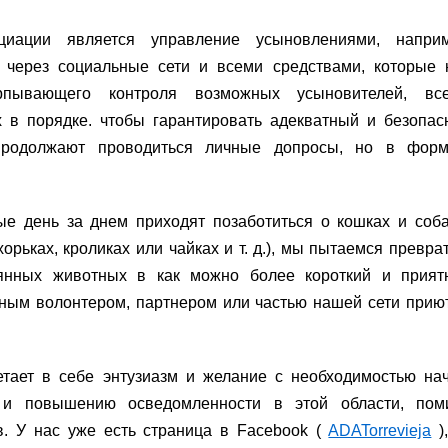
иации является управление усыновлениями, наприм
 через социальные сети и всеми средствами, которые 
рпывающего контроля возможных усыновителей, все
 в порядке. чтобы гарантировать адекватный и безопа
родолжают проводиться личные допросы, но в форм
е день за днем ​​приходят позаботиться о кошках и соб
хорьках, кроликах или чайках и т. д.), мы пытаемся превра
янных животных в как можно более короткий и прият
ивным волонтером, партнером или частью нашей сети прию
тает в себе энтузиазм и желание с необходимостью на
ю и повышению осведомленности в этой области, пом
в. У нас уже есть страница в Facebook (
ADATorrevieja
)