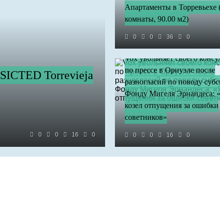
Апартаменты в Торревьехе 
комнаты, 90.00 м2)
0
0
36
0
Vox увольняет своего консу
по прессе в Ориуэле после
 SICTED Torrevieja
разногласий по поводу суб
Фонду Мигеля Эрнандеса: 
козел отпущения за ошибки
советников»
0
0
16
0
0
0
16
0