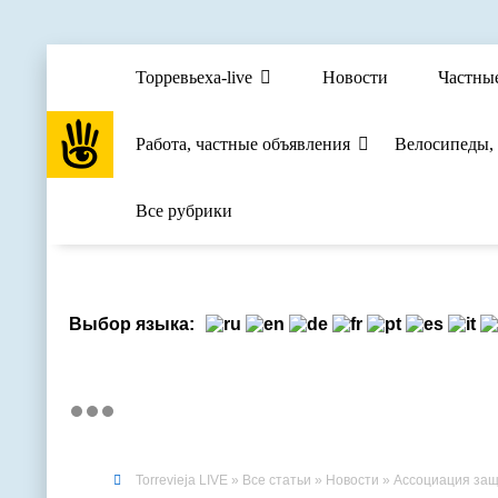
Торревьеха-live
Новости
Частны
Работа, частные объявления
Велосипеды,
Все рубрики
Выбор языка:
Torrevieja LIVE
»
Все статьи
»
Новости
» Ассоциация защ