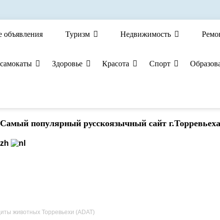
е объявления
Туризм
Недвижимость
Ремо
 самокаты
Здоровье
Красота
Спорт
Образов
Cамый популярный русскоязычный сайт г.Торревьех
иты животных Торревьехи (ADAT)