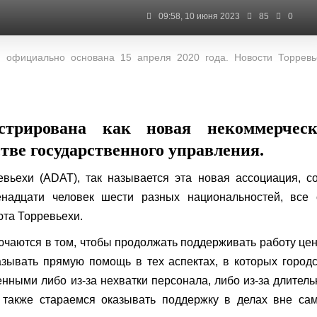
09:58, 10 июня 2023
85
0
 официально основана 15 апреля 2020 года. Новости Торревь
стрирована как новая некоммерческ
тве государственного управления.
ьехи (ADAT), так называется эта новая ассоциация, с
енадцати человек шести разных национальностей, все 
та Торревьехи.
ючаются в том, чтобы продолжать поддерживать работу це
азывать прямую помощь в тех аспектах, в которых город
енными либо из-за нехватки персонала, либо из-за длител
 также стараемся оказывать поддержку в делах вне сам