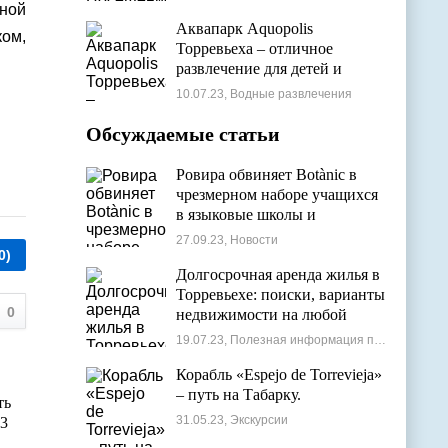
нной
Аквапарк Aquopolis
ком,
Торревьеха – отличное
развлечение для детей и
взрослых
10.07.23, Водные развлечения
Обсуждаемые статьи
Ровира обвиняет Botànic в
чрезмерном наборе учащихся
в языковые школы и
проблемах с ассигнованиями
27.09.23, Новости
0)
Долгосрочная аренда жилья в
Торревьехе: поиски, варианты
0
недвижимости на любой
бюджет
19.07.23, Полезная информация по недвижимости
Корабль «Espejo de Torrevieja»
– путь на Табарку.
ть
31.05.23, Экскурсии
 3