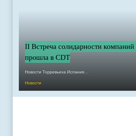
II Встреча солидарности компаний
прошла в CDT
Новости Торревьеха Испания...
Новости