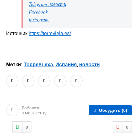
Telegram новости
Facebook
Instagram
Источник
https://torrevieja.es/
Метки:
Торревьеха
,
Испания
,
новости
Добавить
Обсудить
(0)
в мою ленту
0
0