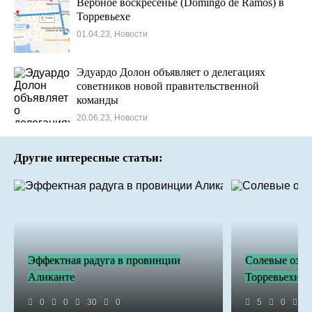
Вербное воскресенье (Domingo de Ramos) в
Торревьехе
01.04.23, Новости
Эдуардо Долон объявляет о делегациях
советников новой правительственной
команды
20.06.23, Новости
Другие интересные статьи:
Эффектная радуга в провинции
Солевые озер
Аликанте
Торревьехи
0
0
30
0
5
0
1