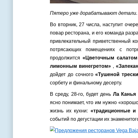
Пятеро уже дорабатывают детали. 
Во вторник, 27 числа, наступит очер
повар ресторана, и его команда раз
привлекательный приветственный кок
потрясающих помещениях с потря
продолжится
«Цветочным салатом 
лимонным винегретом»
,
«Запекан
дойдет до сочного
«Тушеной трески
сорбету и финальному десерту.
В среду, 28-го, будет день
Ла Канья
ясно понимает, что им нужно «хорош
жизнь их кухни:
«традиционные и
событий по дегустации их знаменито