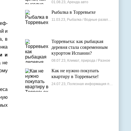
лучшие варианты
01.08.23, Аренда авто
Рыбалка в Торревьехе
11.03.23, Рыбалка / Водные развлечения
шеф-
ый и
а, в
Торревьеха: как рыбацкая
нка
деревня стала современным
курортом Испании?
и и
08.07.23, Климат, природа / Разное
 не
ому
Как не нужно покупать
квартиру в Торревьехе!
24.07.23, Полезная информация по недвижимости
чеса
вную
мых