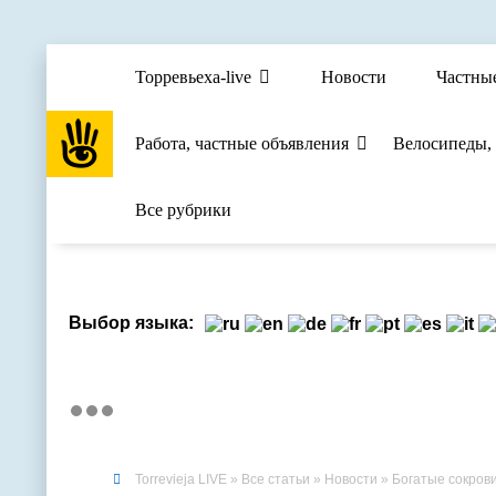
Торревьеха-live
Новости
Частны
Работа, частные объявления
Велосипеды,
Все рубрики
Выбор языка:
Torrevieja LIVE
»
Все статьи
»
Новости
» Богатые сокрови