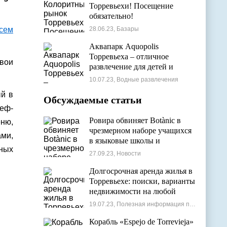
Торревьехи! Посещение
обязательно!
28.06.23, Базары
Аквапарк Aquopolis
Торревьеха – отличное
вои
развлечение для детей и
взрослых
10.07.23, Водные развлечения
й в
Обсуждаемые статьи
шеф-
Ровира обвиняет Botànic в
ню,
чрезмерном наборе учащихся
ами,
в языковые школы и
ных
проблемах с ассигнованиями
27.09.23, Новости
Долгосрочная аренда жилья в
Торревьехе: поиски, варианты
недвижимости на любой
бюджет
19.07.23, Полезная информация по недвижимости
Корабль «Espejo de Torrevieja»