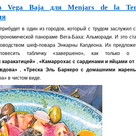
в Vega Baja для Menjars de la Ter
ия
 прибудет в один из городов, который с трудом заслужил 
трономической панораме Вега-Баха: Альморади. И это ст
оводством шеф-повара Энкарны Капдеона. Их предложе
повесить табличку «завершено», как только о 
 каракатицей»
,
«Камаррохас с сардинами и яйцами от 
вдова»
,
«Треска Эль Баркеро с домашними жарен
ра» в чистом виде.