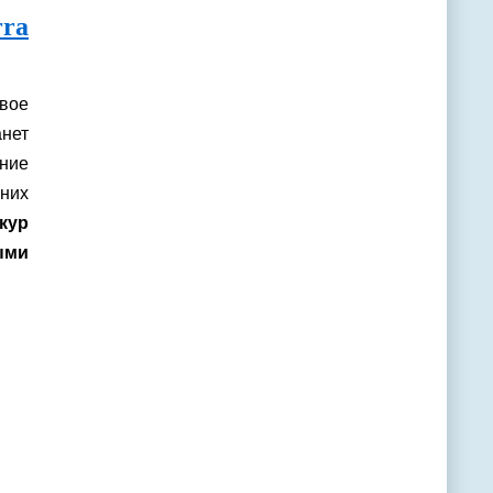
ra
свое
анет
ние
них
кур
ыми