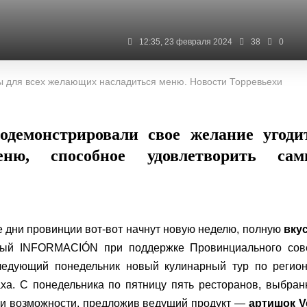
12:35, 23 февраля 2024
38
0
ыты для всех желающих насладиться меню. Новости Торревьехи
одемонстрировали свое желание угоди
еню, способное удовлетворить сам
 дни провинции вот-вот начнут новую неделю, полную
вку
ный INFORMACIÓN при поддержке Провинциального сове
следующий понедельник новый кулинарный тур по регио
аха. С понедельника по пятницу пять ресторанов, выбра
ои возможности, предложив ведущий продукт —
артишок V