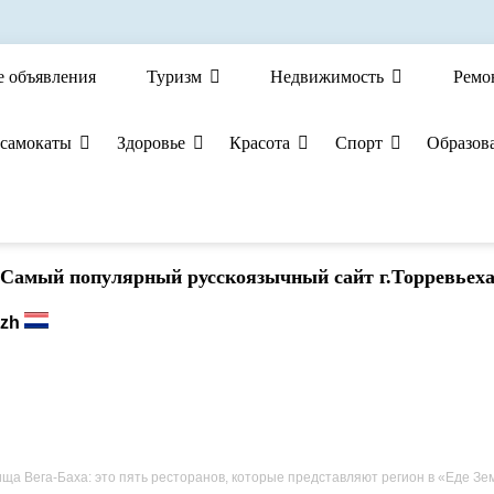
е объявления
Туризм
Недвижимость
Ремо
 самокаты
Здоровье
Красота
Спорт
Образов
Cамый популярный русскоязычный сайт г.Торревьех
ща Вега-Баха: это пять ресторанов, которые представляют регион в «Еде Земли