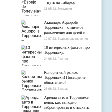
– путь на Табарку.
31.05.23, Экскурсии
Аквапарк Aquopolis
Торревьеха – отличное
развлечение для детей и
взрослых
10.07.23, Водные развлечения
10 интересных фактов про
Торревьеху.
24.06.23, Разное
Колоритный рынок
Торревьехи! Посещение
обязательно!
28.06.23, Базары
Аренда авто в Торревьехе:
цены, как выгодно
забронировать и отыскать