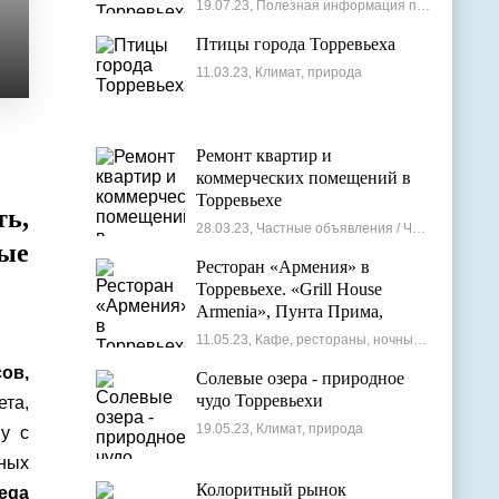
19.07.23, Полезная информация по недвижимости
Птицы города Торревьеха
11.03.23, Климат, природа
Ремонт квартир и
коммерческих помещений в
Торревьехе
ть,
28.03.23, Частные объявления / Частные мастера
ые
Ресторан «Армения» в
Торревьехе. «Grill House
Armenia», Пунта Прима,
Испания
11.05.23, Кафе, рестораны, ночные клубы
сов,
Солевые озера - природное
чудо Торревьехи
та,
19.05.23, Климат, природа
ну с
нных
Колоритный рынок
ega