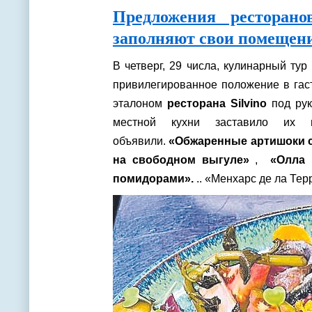
Предложения ресторано
заполняют свои помещен
В четверг, 29 числа, кулинарный тур
привилегированное положение в гас
эталоном
ресторана Silvino
под рук
местной кухни заставило их 
объявили.
«Обжаренные артишоки с
на свободном выгуле»
,
«Олла 
помидорами».
.. «Менхарс де ла Тер