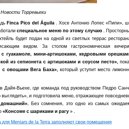
Новости Торревьехи
едь
Finca Pico del Águila
. Хосе Антонио Лопес «Пипи», 
работали
специальное меню по этому случаю
. Просторн
тейль будет подан на одной из светлых террас ресторан
сающим видом. За столом гастрономическая вечери
с гуакамоле, мини-артишоками, кедровыми орешкам
кой из сепионета с артишоками и соусом песто»,
пока
 с овощами Вега Баха»,
который уступит место лимонн
в Дайя-Вьехе, где команда под руководством Педро Сан
о выглядеть», и подготовила меню, отражающее повседне
 домашний».
Без сомнения, это одно из самых ожидае
го
«Консоме с шариками и рагу
» .