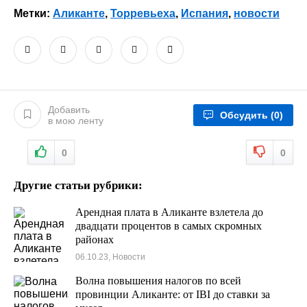
Метки:
Аликанте
,
Торревьеха
,
Испания
,
новости
Добавить
Обсудить
(0)
в мою ленту
0
0
Другие статьи рубрики:
Арендная плата в Аликанте взлетела до
двадцати процентов в самых скромных
районах
06.10.23, Новости
Волна повышения налогов по всей
провинции Аликанте: от IBI до ставки за