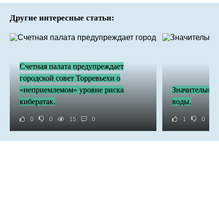
Другие интересные статьи:
Счетная палата предупреждает
городской совет Торревьехи о
«неприемлемом» уровне риска
Значительно 
кибератак.
воды.
0
0
15
0
1
0