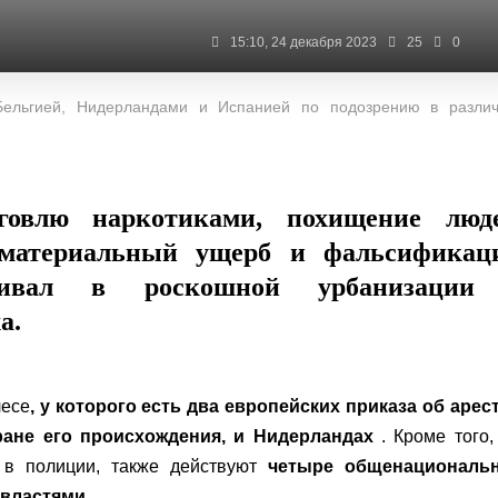
15:10, 24 декабря 2023
25
0
Бельгией, Нидерландами и Испанией по подозрению в разли
говлю наркотиками, похищение люде
 материальный ущерб и фальсификац
живал в роскошной урбанизации
а.
лесе
, у которого
есть два европейских приказа об арес
ране его происхождения, и Нидерландах
. Кроме того,
 в полиции, также действуют
четыре общенациональ
 властями
.