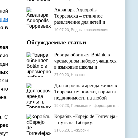
Аквапарк Aquopolis
ьной
Торревьеха – отличное
ции
развлечение для детей и
го в
взрослых
10.07.23, Водные развлечения
Обсуждаемые статьи
лея
Ровира обвиняет Botànic в
илия
чрезмерном наборе учащихся
еди
в языковые школы и
ных
проблемах с ассигнованиями
27.09.23, Новости
ак и
Долгосрочная аренда жилья в
что
Торревьехе: поиски, варианты
а ​​
недвижимости на любой
бюджет
19.07.23, Полезная информация по недвижимости
Корабль «Espejo de Torrevieja»
ы. С
– путь на Табарку.
рез
31.05.23, Экскурсии
дут