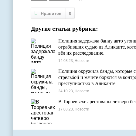
Нравится
0
Другие статьи рубрики:
Полиция задержала банду авто угон
ограбивших судью из Аликанте, кот
вёл их расследование.
14.08.23, Новости
Полиция окружила банды, которые с
стрельбой и мачете борются за контр
преступностью в Аликанте
24.10.23, Новости
В Торревьехе арестованы четверо бе
17.08.23, Новости