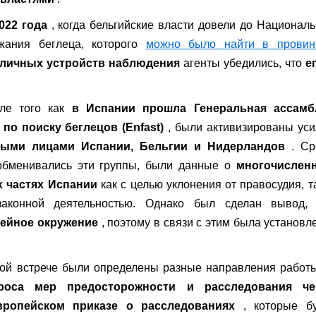
022 года
, когда бельгийские власти довели до Национал
жания беглеца, которого
можно было найти в провин
зличных устройств наблюдения
агенты убедились, что
е
сле того как
в Испании прошла Генеральная ассамб
по поиску беглецов (Enfast)
, были активизированы ус
ыми лицами Испании, Бельгии и Нидерландов
. Ср
обменивались эти группы, были данные о
многочислен
х частях Испании
как с целью уклонения от правосудия, т
аконной деятельностью. Однако был сделан вывод, 
мейное окружение
, поэтому в связи с этим была установлен
этой встрече были определены разные направления работ
роса мер предосторожности и расследования че
ропейском приказе о расследованиях
, которые бу