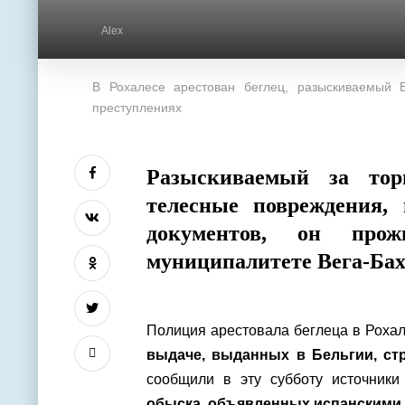
Alex
В Рохалесе арестован беглец, разыскиваемый 
преступлениях
Разыскиваемый за тор
телесные повреждения,
документов, он про
муниципалитете Вега-Бах
Полиция арестовала беглеца в Роха
выдаче, выданных в Бельгии, ст
сообщили в эту субботу источники
обыска, объявленных испанскими