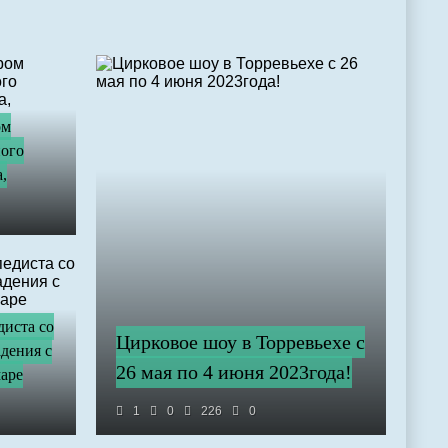
ом
ого
,
иста со
Цирковое шоу в Торревьехе с
дения с
26 мая по 4 июня 2023года!
маре
1
0
226
0