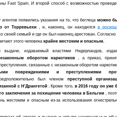
аны Fast Spain. И второй способ с возможностью провед
агентов появились указания на то, что беглеца
можно б
о от Торревьехи
, и, наконец, он находился
в роскош
 со своей семьей и где он был наконец арестован. Согласно
читают этого человека
крайне жестоким и опасным.
 выдаче, издаваемый властями Нидерландов, издае
незаконным оборотом наркотиков
, а приказ, приня
 преступления, связанные с незаконным оборотом наркоти
ными повреждениями и преступлениями про
редположительно был членом
преступной организац
язанной с Н'Дрангетой
. Кроме того,
в 2016 году он уже
го заключения за похищение человека в Бельгии
, поэ
ень жестоким и опасным из-за использования огнестрель
 приказа об аресте и выдаче и четыре национальных обы