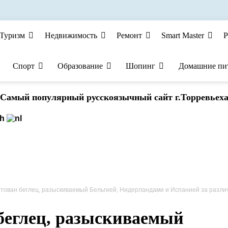
Туризм
Недвижимость
Ремонт
Smart Master
Р
Спорт
Образование
Шопинг
Домашние пи
Cамый популярный русскоязычный сайт г.Торревьех
ван беглец, разыскиваемый Бельгией, Нидерландами и Испанией за различные преступлен
 беглец, разыскиваемый