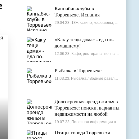
е
Каннабис-клубы в
Торревьехе, Испания
29.04.23, 18+: казино, кофешопы, стрип-бары
«Как у тещи дома» - еда по-
домашнему!
12.06.23, Кафе, рестораны, ночные клубы
Рыбалка в Торревьехе
11.03.23, Рыбалка / Водные развлечения
Долгосрочная аренда жилья в
Торревьехе: поиски, варианты
недвижимости на любой
бюджет
19.07.23, Полезная информация по недвижимости
Птицы города Торревьеха