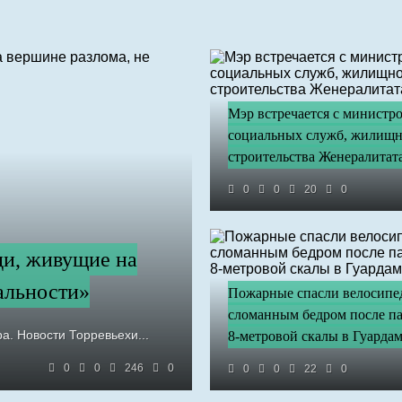
Мэр встречается с министр
социальных служб, жилищн
строительства Женералитата
0
0
20
0
ди, живущие на
еальности»
Пожарные спасли велосипед
сломанным бедром после па
а. Новости Торревьехи...
8-метровой скалы в Гуарда
0
0
246
0
0
0
22
0