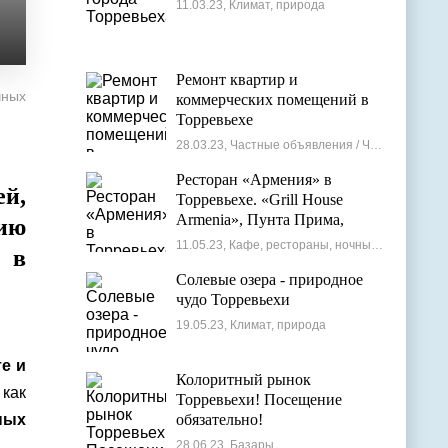
11.03.23, Климат, природа
Ремонт квартир и
чных
коммерческих помещений в
Торревьехе
28.03.23, Частные объявления / Частные мастера
Ресторан «Армения» в
й,
Торревьехе. «Grill House
Armenia», Пунта Прима,
ию
Испания
11.05.23, Кафе, рестораны, ночные клубы
 в
Солевые озера - природное
чудо Торревьехи
19.05.23, Климат, природа
те и
Колоритный рынок
 как
Торревьехи! Посещение
ных
обязательно!
28.06.23, Базары