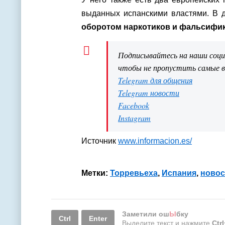
выданных испанскими властями. В д
оборотом наркотиков и фальсифи
Подписывайтесь на наши соц
чтобы не пропустить самые 
Telegram для общения
Telegram новости
Facebook
Instagram
Источник
www.informacion.es/
Метки:
Торревьеха
,
Испания
,
новос
Заметили ош
Ы
бку
Ctrl
Enter
Выделите текст и нажмите
Ctr