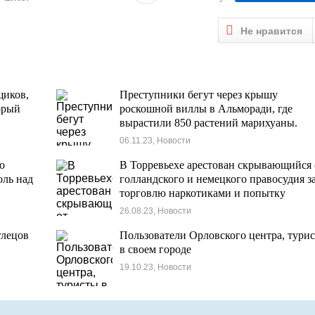
Не нравится
щиков,
Преступники бегут через крышу
орый
роскошной виллы в Альморади, где
вырастили 850 растений марихуаны.
06.11.23, Новости
о
В Торревьехе арестован скрывающийся 
оль над
голландского и немецкого правосудия з
торговлю наркотиками и попытку
похищения.
26.08.23, Новости
глецов
Пользователи Орловского центра, тури
в своем городе
19.10.23, Новости