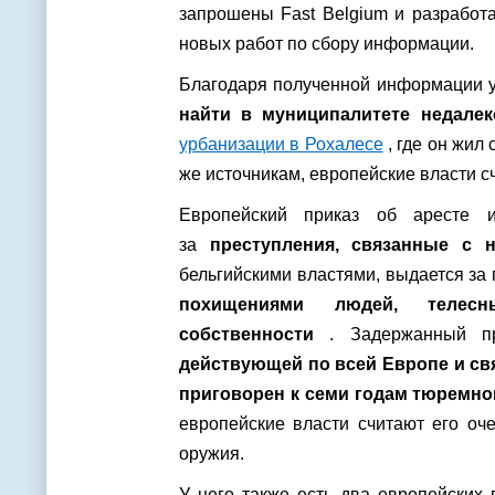
запрошены Fast Belgium и разработ
новых работ по сбору информации.
Благодаря полученной информации у 
найти в муниципалитете недалек
урбанизации в Рохалесе
, где он жил
же источникам, европейские власти с
Европейский приказ об аресте и
за
преступления, связанные с 
бельгийскими властями, выдается за
похищениями людей, телес
собственности
. Задержанный п
действующей по всей Европе и св
приговорен к семи годам тюремно
европейские власти считают его оч
оружия.
У него также есть два европейских