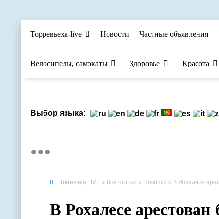
Торревьеха-live
Новости
Частные объявления
Велосипеды, самокаты
Здоровье
Красота
Выбор языка:
Torrevieja LIVE
»
Все статьи
»
Новости
» В Рохалесе аресто
В Рохалесе арестован