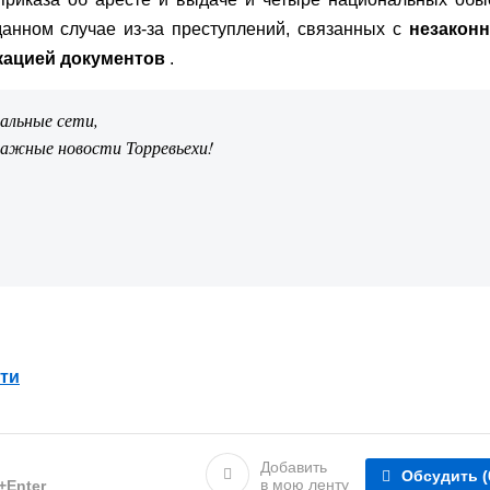
анном случае из-за преступлений, связанных с
незакон
кацией документов
.
иальные сети,
важные новости Торревьехи!
ти
Добавить
Обсудить
(
в мою ленту
l+Enter