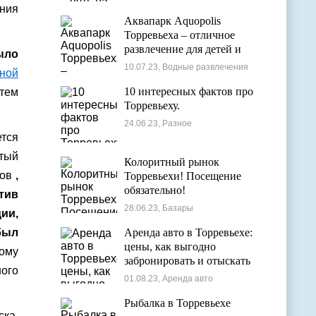
ения
Аквапарк Aquopolis
Торревьеха – отличное
развлечение для детей и
ыло
взрослых
10.07.23, Водные развлечения
ной
10 интересных фактов про
 тем
Торревьеху.
24.06.23, Разное
тся
тый
Колоритный рынок
ков
,
Торревьехи! Посещение
обязательно!
тив
28.06.23, Базары
ии,
 был
Аренда авто в Торревьехе:
цены, как выгодно
тому
забронировать и отыскать
ного
лучшие варианты
01.08.23, Аренда авто
Рыбалка в Торревьехе
ска,