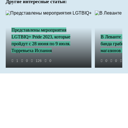
Другие интересные статьи:
Представлены мероприятия
LGTBIQ+ Pride 2023, которые
В Леванте ли
пройдут с 28 июня по 9 июля.
банда грабит
Торревьеха Испания
магазинов и 
1
0
126
0
0
0
4