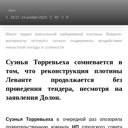
Alex
18:27, 14 ноября 2023
45
0
Износ перил консольной набережной плотины Леванте,
материалы которого сильно подвержены воздействию
ненастной погоды и солености
Суэнья Торревьеха сомневается в
том, что реконструкция плотины
Леванте продолжается без
проведения тендера, несмотря на
заявления Долон.
Суэнья Торревьеха
в очередной раз опозорила
правительственную команду
НП
городского совета