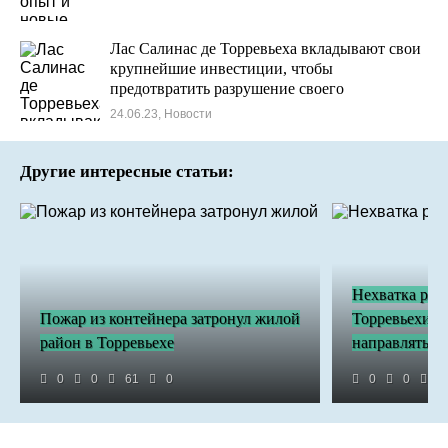
Лас Салинас де Торревьеха вкладывают свои
крупнейшие инвестиции, чтобы
предотвратить разрушение своего
производства из-за дождей.
24.06.23, Новости
Другие интересные статьи:
Нехватка рен
Пожар из контейнера затронул жилой
Торревьехи в
район в Торревьехе
направлять в 
0
0
61
0
0
0
3