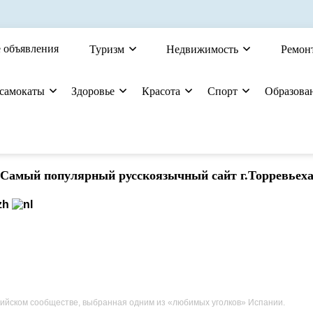
 объявления
Туризм
Недвижимость
Ремон
 самокаты
Здоровье
Красота
Спорт
Образова
Cамый популярный русскоязычный сайт г.Торревьех
сийском сообществе, выбранная одним из «любимых уголков» Испании.