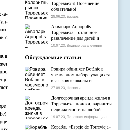
Торревьехи! Посещение
обязательно!
рка-
28.06.23, Базары
Сан-
Аквапарк Aquopolis
акже
Торревьеха – отличное
зи с
развлечение для детей и
взрослых
10.07.23, Водные развлечения
а в
Обсуждаемые статьи
жет
Ровира обвиняет Botànic в
евро
чрезмерном наборе учащихся
 еще
в языковые школы и
проблемах с ассигнованиями
яют
27.09.23, Новости
Долгосрочная аренда жилья в
Торревьехе: поиски, варианты
юри,
недвижимости на любой
фе),
бюджет
19.07.23, Полезная информация по недвижимости
урци
Корабль «Espejo de Torrevieja»
тных