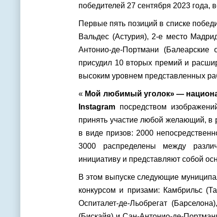
победителей 27 сентября 2023 года, 
Первые пять позиций в списке побед
Вальдес (Астурия), 2-е место Мадри
Антонио-де-Портмани (Балеарские о
присудил 10 вторых премий и расшир
высоким уровнем представленных раб
«
Мой любимый уголок» — национа
Instagram
посредством изображений
принять участие любой желающий, в 
в виде призов: 2000 непосредствен
3000 распределены между различ
инициативу и представляют собой осно
В этом выпуске следующие муниципа
конкурсом и призами: Камбрильс (Та
Оспиталет-де-Льобрегат (Барселона)
(Бискайя) и Сан-Антонио-де-Портман