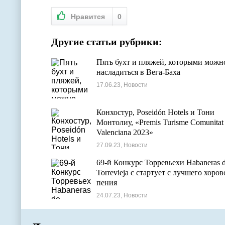
Нравится
0
Другие статьи рубрики:
Пять бухт и пляжей, которыми можн
насладиться в Вега-Баха
17.06.23, Новости
Конхостур, Poseidón Hotels и Тони
Монтолиу, «Premis Turisme Comunitat
Valenciana 2023»
27.09.23, Новости
69-й Конкурс Торревьехи Habaneras 
Torrevieja с стартует с лучшего хоров
пения
24.07.23, Новости