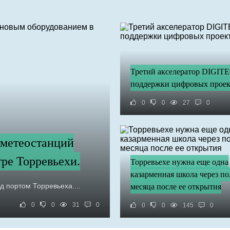
Третий акселератор DIGIT
поддержки цифровых проек
0
0
27
0
ь метеостанций
ре Торревьехи.
Торревьехе нужна еще одна
казарменная школа через по
 портом Торревьеха....
месяца после ее открытия
0
0
31
0
0
0
145
0