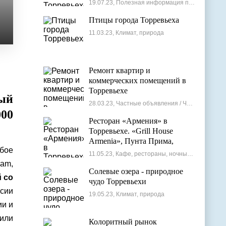
19.07.23, Полезная информация по недвижимости
Птицы города Торревьеха
11.03.23, Климат, природа
Ремонт квартир и
коммерческих помещений в
Торревьехе
ый
28.03.23, Частные объявления / Частные мастера
000
Ресторан «Армения» в
Торревьехе. «Grill House
Armenia», Пунта Прима,
бое
Испания
11.05.23, Кафе, рестораны, ночные клубы
ram,
Солевые озера - природное
 со
чудо Торревьехи
сии
19.05.23, Климат, природа
ии и
или
Колоритный рынок