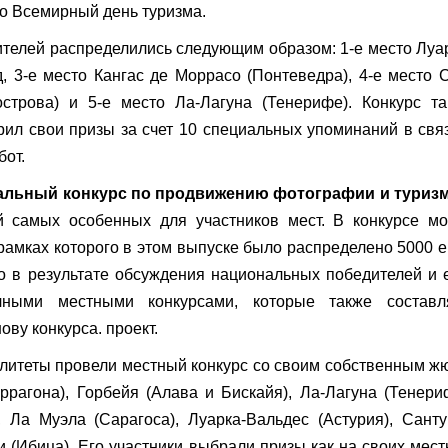
во Всемирный день туризма.
ителей распределились следующим образом: 1-е место Луа
д, 3-е место Кангас де Моррасо (Понтеведра), 4-е место 
строва) и 5-е место Ла-Лагуна (Тенерифе). Конкурс т
ил свои призы за счет 10 специальных упоминаний в свя
от.
льный конкурс по продвижению фотографии и туризм
 самых особенных для участников мест. В конкурсе мо
рамках которого в этом выпуске было распределено 5000 
но в результате обсуждения национальных победителей и
ными местными конкурсами, которые также составл
ву конкурса. проект.
литеты провели местный конкурс со своим собственным ж
ррагона), Горбейя (Алава и Бискайя), Ла-Лагуна (Тенери
, Ла Муэла (Сарагоса), Луарка-Вальдес (Астурия), Сант
и (Ибица). Его участники выбрали призы как на своих мес