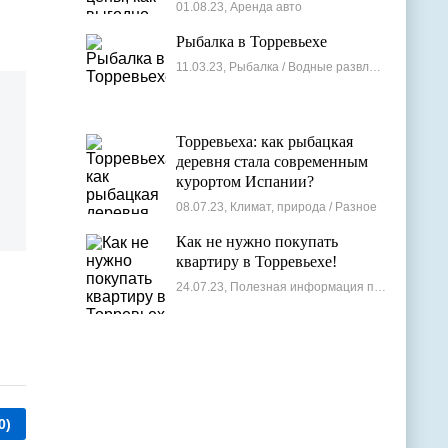
лучшие варианты
01.08.23, Аренда авто
Рыбалка в Торревьехе
11.03.23, Рыбалка / Водные развлечения
Торревьеха: как рыбацкая
деревня стала современным
курортом Испании?
08.07.23, Климат, природа / Разное
Как не нужно покупать
квартиру в Торревьехе!
24.07.23, Полезная информация по недвижимости
0)