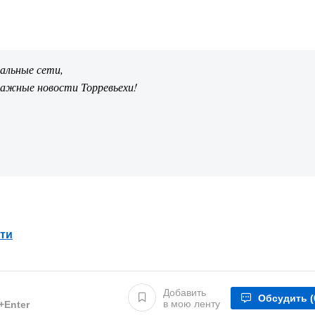
иальные сети,
важные новости Торревьехи!
ти
Добавить
Обсудить
(
в мою ленту
l+Enter