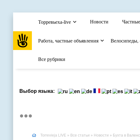
Новости
Частные
Торревьеха-live
Работа, частные объявления
Велосипеды,
Все рубрики
Выбор языка:
Torrevieja LIVE
»
Все статьи
»
Новости
» Бухта в Вален