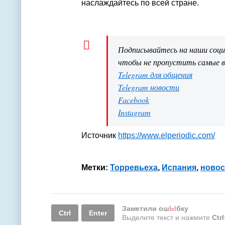
наслаждайтесь по всей стране.
Подписывайтесь на наши соц
чтобы не пропустить самые 
Telegram для общения
Telegram новости
Facebook
Instagram
Источник
https://www.elperiodic.com/
Метки:
Торревьеха
,
Испания
,
новос
Заметили ош
Ы
бку
Ctrl
Enter
Выделите текст и нажмите
Ctr