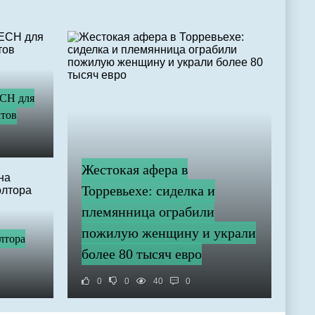
ECH для
тов
Жестокая афера в
Торревьехе: сиделка и
племянница ограбили
пожилую женщину и украли
лтора
более 80 тысяч евро
0
0
40
0