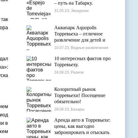
– путь на Табарку.
31.05.23, Экскурсии
 так
бора
Аквапарк Aquopolis
Торревьеха – отличное
развлечение для детей и
взрослых
10.07.23, Водные развлечения
10 интересных фактов про
 дал
Торревьеху.
ка»:
24.06.23, Разное
уска
Колоритный рынок
Торревьехи! Посещение
обязательно!
тием
28.06.23, Базары
риод
Аренда авто в Торревьехе:
ки в
цены, как выгодно
жем
забронировать и отыскать