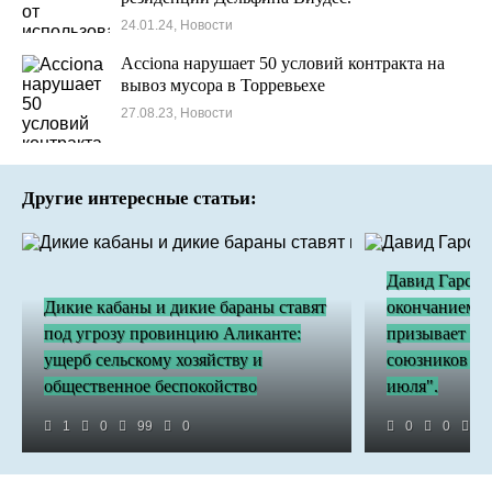
24.01.24, Новости
Acciona нарушает 50 условий контракта на
вывоз мусора в Торревьехе
27.08.23, Новости
Другие интересные статьи:
Давид Гарсия
Дикие кабаны и дикие бараны ставят
окончанием Б
под угрозу провинцию Аликанте:
призывает "в
ущерб сельскому хозяйству и
союзников из
общественное беспокойство
июля".
1
0
99
0
0
0
2