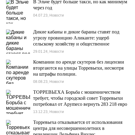
В Эльче будет больше такси, но как минимум
через год
04.07.23, Новости
Дикие кабаны и дикие бараны ставят под
угрозу провинцию Аликанте: ущерб
сельскому хозяйству и общественное
беспокойство
29.01.24, Новости
Компании по аренде скутеров без лицензии
вторгаются на улицы Торревьехи, несмотря
на штрафы полиции.
08.08.23, Новости
ТОРРЕВЬЕХА Борьба с мошенничеством
требует, чтобы городской совет Торревьехи
потребовал от Apymeco вернуть 283 218 евро
13.12.23, Новости
Торревьеха отказывается от использования
центра для несовершеннолетних в
резиденции Дельфина Виудес.