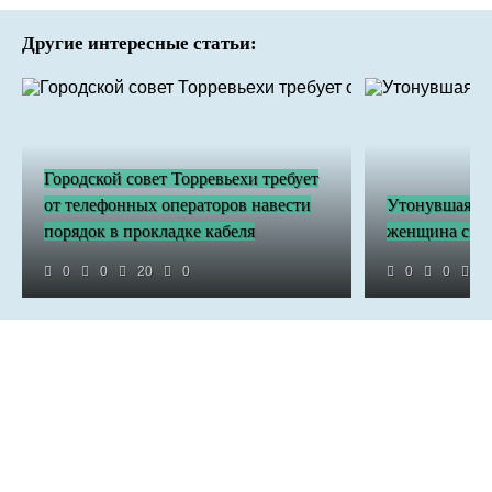
Другие интересные статьи:
Городской совет Торревьехи требует
от телефонных операторов навести
Утонувшая в 
порядок в прокладке кабеля
женщина скон
0
0
20
0
0
0
6