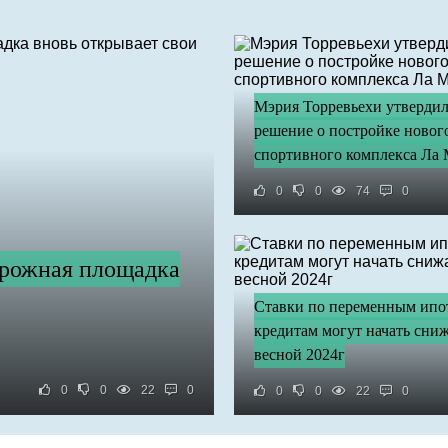
Мэрия Торревьехи утверди
решение о постройке новог
спортивного комплекса Ла 
0
0
74
0
орожная площадка
Ставки по переменным ип
кредитам могут начать сниж
весной 2024г
0
0
22
0
0
0
22
0