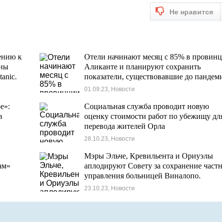
Не нравится
ению к
Отели начинают месяц с 85% в провин
ены
Аликанте и планируют сохранить
anic.
показатели, существовавшие до пандем
01.09.23, Новости
е»:
Социальная служба проводит новую
в
оценку стоимости работ по убежищу дл
перевода жителей Орла
28.10.23, Новости
Мэры Эльче, Кревильента и Ориуэлы
ам»
аплодируют Совету за сохранение част
управления больницей Виналопо.
23.10.23, Новости