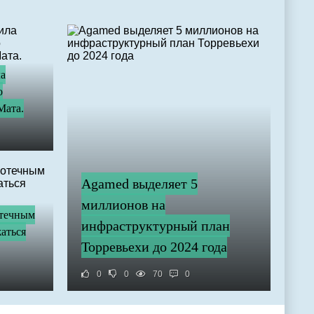
ла
о
Мата.
Agamed выделяет 5
миллионов на
отечным
инфраструктурный план
аться
Торревьехи до 2024 года
0
0
70
0