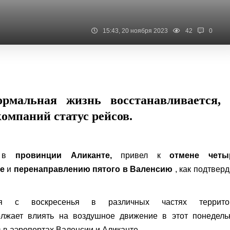
15:43, 20 ноября 2023
42
0
ормальная жизнь восстанавливается, 
компаний статус рейсов.
й в
провинции Аликанте,
привел к
отмене четы
е
и
перенаправлению пятого в Валенсию
, как подтвер
ся с воскресенья в различных частях террито
лжает влиять на воздушное движение в этот понедельн
 в аэропортах Валенсии и Аликанте.