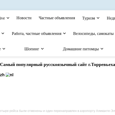
Новости
Частные объявления
ive
Туризм
Нед
Работа, частные объявления
Велосипеды, самокаты
е
Шопинг
Домашние питомцы
Cамый популярный русскоязычный сайт г.Торревьех
четыре рейса были отменены и один перенаправлен в аэропорту Аликанте-Эл