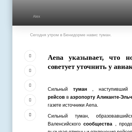
Alex
Сегодня утром в Бенидорме навис туман.
Aena указывает, что н
советует уточнить у авиа
Сильный
туман
, наступивши
рейсов
в
аэропорту Аликанте-Эльч
газете источники Aena.
Сильный туман, образовавший
Валенсийского
сообщества
, продо
вызывая отмены и отклонения рейсов