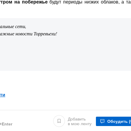
 утром
на побережье
будут периоды низких облаков, а т
иальные сети,
важные новости Торревьехи!
ти
Добавить
Обсудить
(
в мою ленту
l+Enter