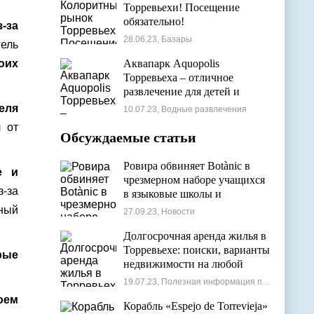
Торревьехи! Посещение
обязательно!
-за
28.06.23, Базары
гель
оих
Аквапарк Aquopolis
Торревьеха – отличное
развлечение для детей и
взрослых
еля
10.07.23, Водные развлечения
 от
Обсуждаемые статьи
Ровира обвиняет Botànic в
е и
чрезмерном наборе учащихся
-за
в языковые школы и
проблемах с ассигнованиями
нный
27.09.23, Новости
Долгосрочная аренда жилья в
Торревьехе: поиски, варианты
рые
недвижимости на любой
бюджет
19.07.23, Полезная информация по недвижимости
оем
Корабль «Espejo de Torrevieja»