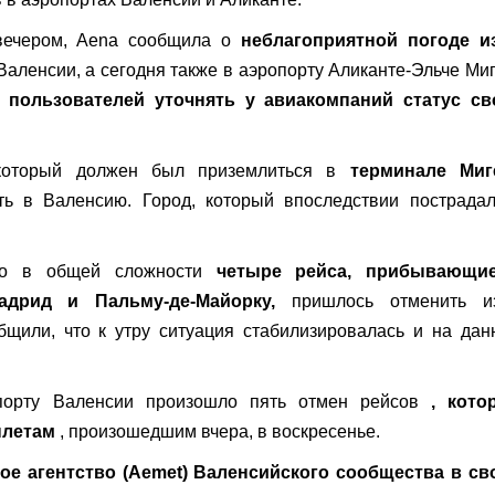
 вечером, Aena сообщила о
неблагоприятной погоде из
Валенсии, а сегодня также в аэропорту Аликанте-Эльче Ми
 пользователей уточнять у авиакомпаний статус св
 который должен был приземлиться в
терминале Миг
ь в Валенсию. Город, который впоследствии пострадал
тро в общей сложности
четыре рейса, прибывающи
дрид и Пальму-де-Майорку,
пришлось отменить из
бщили, что к утру ситуация стабилизировалась и на да
порту Валенсии произошло пять отмен рейсов
, кото
ылетам
, произошедшим вчера, в воскресенье.
ое агентство (Aemet) Валенсийского сообщества в св