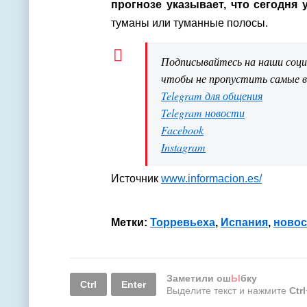
прогнозе указывает, что сегодня
туманы или туманные полосы.
Подписывайтесь на наши соц
чтобы не пропустить самые 
Telegram для общения
Telegram новости
Facebook
Instagram
Источник
www.informacion.es/
Метки:
Торревьеха
,
Испания
,
новос
Заметили ош
Ы
бку
Ctrl
Enter
Выделите текст и нажмите
Ctr