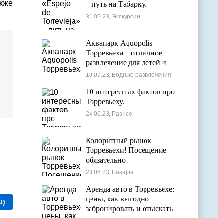
акже
– путь на Табарку.
31.05.23, Экскурсии
Аквапарк Aquopolis
Торревьеха – отличное
развлечение для детей и
взрослых
10.07.23, Водные развлечения
10 интересных фактов про
Торревьеху.
24.06.23, Разное
Колоритный рынок
Торревьехи! Посещение
обязательно!
28.06.23, Базары
Аренда авто в Торревьехе:
цены, как выгодно
0)
забронировать и отыскать