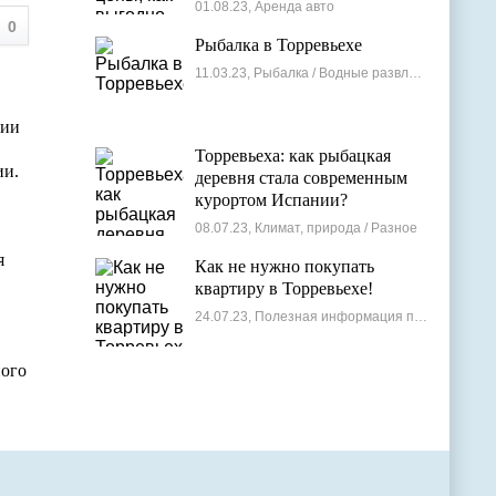
лучшие варианты
01.08.23, Аренда авто
0
Рыбалка в Торревьехе
11.03.23, Рыбалка / Водные развлечения
ции
Торревьеха: как рыбацкая
ии.
деревня стала современным
курортом Испании?
08.07.23, Климат, природа / Разное
я
Как не нужно покупать
квартиру в Торревьехе!
24.07.23, Полезная информация по недвижимости
ного