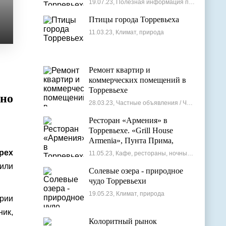
19.07.23, Полезная информация по недвижимости
Птицы города Торревьеха
11.03.23, Климат, природа
Ремонт квартир и
коммерческих помещений в
Торревьехе
но
28.03.23, Частные объявления / Частные мастера
Ресторан «Армения» в
Торревьехе. «Grill House
Armenia», Пунта Прима,
Испания
рех
11.05.23, Кафе, рестораны, ночные клубы
дили
Солевые озера - природное
чудо Торревьехи
19.05.23, Климат, природа
рии
ик,
Колоритный рынок