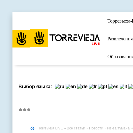
Торревьеха-l
Развлечения
Образовани
Выбор языка:
Torrevieja LIVE
»
Все статьи
»
Новости
» Из-за тумана 