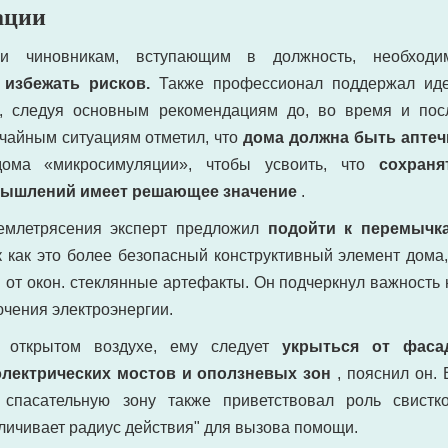
ации
и чиновникам, вступающим в должность, необходи
к избежать рисков.
Также профессионал поддержал ид
я, следуя основным рекомендациям до, во время и пос
ычайным ситуациям отметил, что
дома должна быть аптеч
ма «микросимуляции», чтобы усвоить, что
сохраня
змышлений имеет решающее значение
.
землетрясения эксперт предложил
подойти к перемычк
к как это более безопасный конструктивный элемент дома,
 от окон. стеклянные артефакты. Он подчеркнул важность 
ючения электроэнергии.
а открытом воздухе, ему следует
укрыться от фаса
электрических мостов и оползневых зон
, пояснил он. 
 спасательную зону также приветствовал роль свистко
еличивает радиус действия" для вызова помощи.