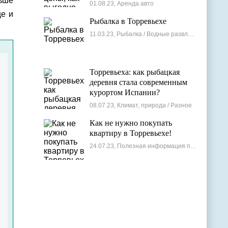
ьше
лучшие варианты
01.08.23, Аренда авто
ще и
Рыбалка в Торревьехе
11.03.23, Рыбалка / Водные развлечения
Торревьеха: как рыбацкая
деревня стала современным
курортом Испании?
08.07.23, Климат, природа / Разное
Как не нужно покупать
квартиру в Торревьехе!
24.07.23, Полезная информация по недвижимости