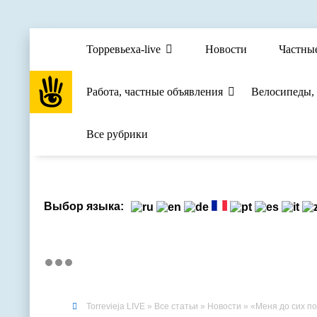
Торревьеха-live
Новости
Частны
Работа, частные объявления
Велосипеды,
Все рубрики
Выбор языка:
Torrevieja LIVE
»
Все статьи
»
Новости
» «Меня до сих по