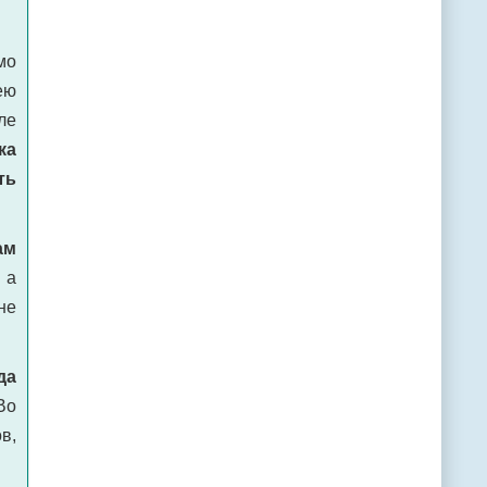
мо
ею
ле
ка
ть
ам
 а
не
да
Во
в,