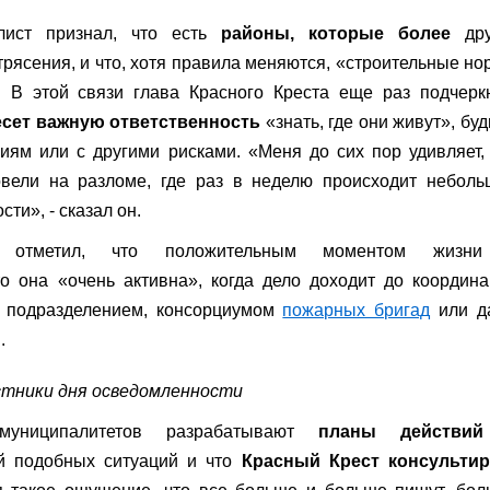
алист признал, что есть
районы, которые более
дру
трясения, и что, хотя правила меняются, «строительные н
. В этой связи глава Красного Креста еще раз подчерк
есет важную ответственность
«знать, где они живут», буд
иям или с другими рисками. «Меня до сих пор удивляет,
вели на разломе, где раз в неделю происходит неболь
ти», - сказал он.
т отметил, что положительным моментом жизн
то она «очень активна», когда дело доходит до координ
 подразделением, консорциумом
пожарных бригад
или д
.
стники дня осведомленности
муниципалитетов разрабатывают
планы действи
й подобных ситуаций и что
Красный Крест консультир