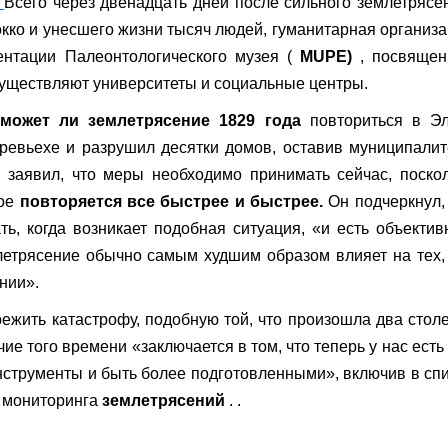
.
Всего через двенадцать дней после сильного землетрясе
ко и унесшего жизни тысяч людей, гуманитарная организ
ентации Палеонтологического музея (
MUPE)
, посвящен
существляют университеты и социальные центры.
может ли землетрясение 1829 года
повториться в Эл
рревьехе и разрушил десятки домов, оставив муниципали
 заявил, что меры необходимо принимать сейчас, поско
рое
повторяется все быстрее и быстрее.
Он подчеркнул,
ть, когда возникает подобная ситуация, «и есть объекти
летрясение обычно самым худшим образом влияет на тех,
нии».
режить катастрофу, подобную той, что произошла два стол
чие того времени «заключается в том, что теперь у нас есть
инструменты и быть более подготовленными», включив в сп
я мониторинга
землетрясений
. .