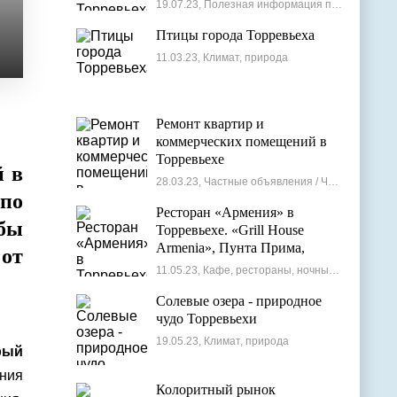
19.07.23, Полезная информация по недвижимости
Птицы города Торревьеха
11.03.23, Климат, природа
Ремонт квартир и
коммерческих помещений в
Торревьехе
й в
28.03.23, Частные объявления / Частные мастера
по
Ресторан «Армения» в
бы
Торревьехе. «Grill House
Armenia», Пунта Прима,
 от
Испания
11.05.23, Кафе, рестораны, ночные клубы
Солевые озера - природное
чудо Торревьехи
19.05.23, Климат, природа
рый
ния
Колоритный рынок