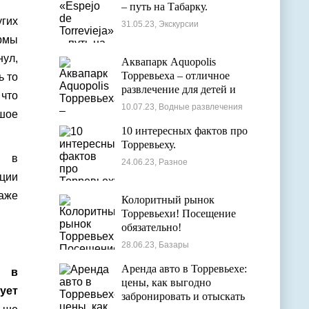
– путь на Табарку.
гих
31.05.23, Экскурсии
ормы
нул,
Аквапарк Aquopolis
Торревьеха – отличное
ь то
развлечение для детей и
 что
взрослых
10.07.23, Водные развлечения
шое
10 интересных фактов про
Торревьеху.
и в
24.06.23, Разное
ации
аже
Колоритный рынок
Торревьехи! Посещение
обязательно!
28.06.23, Базары
Аренда авто в Торревьехе:
й в
цены, как выгодно
ует
забронировать и отыскать