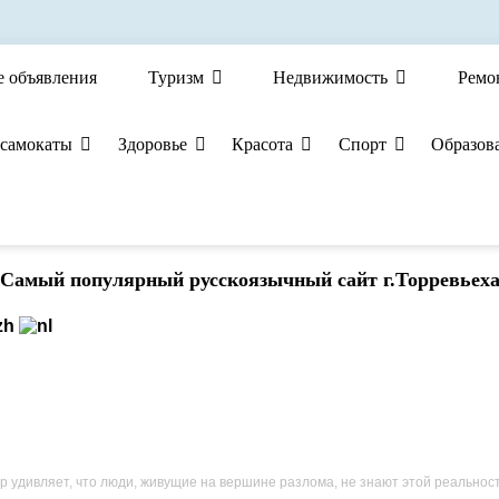
е объявления
Туризм
Недвижимость
Ремо
 самокаты
Здоровье
Красота
Спорт
Образов
Cамый популярный русскоязычный сайт г.Торревьех
р удивляет, что люди, живущие на вершине разлома, не знают этой реальнос