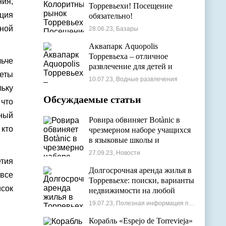
ния,
Торревьехи! Посещение
ация
обязательно!
ной
28.06.23, Базары
Аквапарк Aquopolis
Торревьеха – отличное
ьче
развлечение для детей и
теты
взрослых
10.07.23, Водные развлечения
льку
Обсуждаемые статьи
 что
вный
Ровира обвиняет Botànic в
 кто
чрезмерном наборе учащихся
в языковые школы и
проблемах с ассигнованиями
27.09.23, Новости
етия
Долгосрочная аренда жилья в
 все
Торревьехе: поиски, варианты
исок
недвижимости на любой
бюджет
19.07.23, Полезная информация по недвижимости
Корабль «Espejo de Torrevieja»