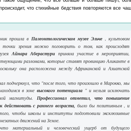
 такое ощущение, что все больше и больше пишут, бол
 происходит, что стихийные бедствия повторяются все ча
рник прошла в
Палеонтологическом музее Эльче
, культовом
ой точки зрения можно поговорить о том, как происходят
музея
Айнара Аберастури
приняла участие в мероприятии,
ствующими разломами, которые ставят провинцию Аликанте в
 поскольку она расположена между Африканской и Азиатской
ал подчеркнул, что "после того, что произошло в Марокко, мы
находимся в зоне
высокого потенциала
" и нельзя исключать
ьшой магнитуды.
Профессионал отметил, что повышение
к действовать с раннего возраста,
было бы позитивным , и
 того, чтобы школы и институты подготовили эксклюзивные
внезапных движений на Земле.
 что материальный и человеческий ущерб от будущего