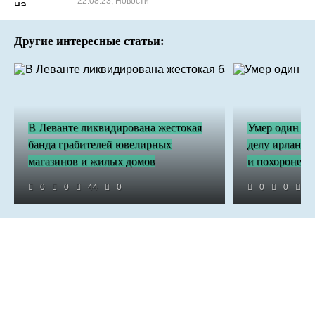
22.08.23, Новости
Другие интересные статьи:
В Леванте ликвидирована жестокая
Умер один из
банда грабителей ювелирных
делу ирландца
магазинов и жилых домов
и похороненн
0
0
44
0
0
0
3