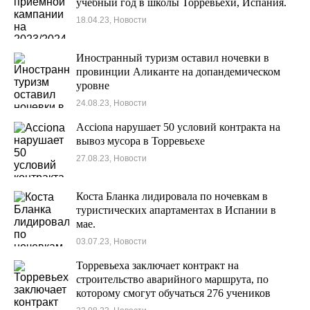
учебный год в школы Торревьехи, Испания.
18.04.23, Новости
Иностранный туризм оставил ночевки в
провинции Аликанте на допандемическом
уровне
24.08.23, Новости
Acciona нарушает 50 условий контракта на
вывоз мусора в Торревьехе
27.08.23, Новости
Коста Бланка лидировала по ночевкам в
туристических апартаментах в Испании в
мае.
03.07.23, Новости
Торревьеха заключает контракт на
строительство аварийного маршрута, по
которому смогут обучаться 276 учеников
школы № 14.