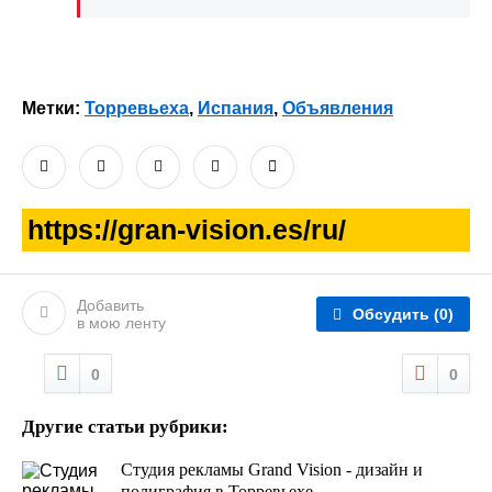
Метки:
Торревьеха
,
Испания
,
Объявления
https://gran-vision.es/ru/
Добавить
Обсудить
(0)
в мою ленту
0
0
Другие статьи рубрики:
Студия рекламы Grand Vision - дизайн и
полиграфия в Торревьехе