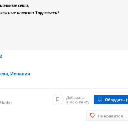
циальные сети,
 важные новости Торревьехи!
/
еха
,
Испания
Добавить
Обсудить
(
в мою ленту
l+Enter
Не нравится