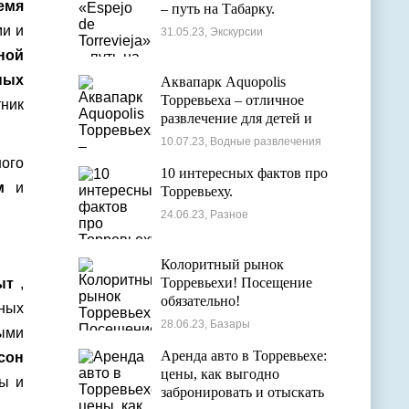
емя
– путь на Табарку.
и и
31.05.23, Экскурсии
ной
ных
Аквапарк Aquopolis
Торревьеха – отличное
тник
развлечение для детей и
взрослых
10.07.23, Водные развлечения
ого
10 интересных фактов про
м
и
Торревьеху.
24.06.23, Разное
Колоритный рынок
Торревьехи! Посещение
ыт
,
обязательно!
ных
28.06.23, Базары
ыми
Аренда авто в Торревьехе:
сон
цены, как выгодно
ды и
забронировать и отыскать