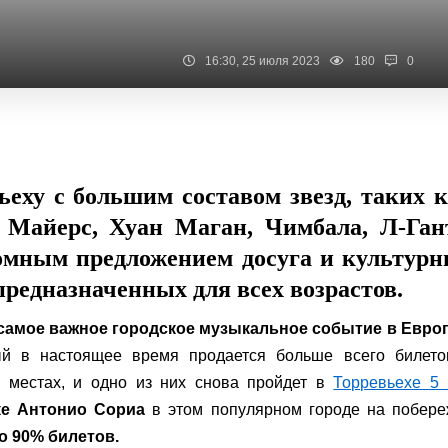
16:30, 25 июля 2023
180
0
еху с большим составом звезд, таких 
 Майерс, Хуан Маган, Чимбала, Л-Ган
ромным предложением досуга и культур
предназначенных для всех возрастов.
самое важное городское музыкальное событие в Евро
ый в настоящее время продается больше всего билето
1 местах, и одно из них снова пройдет в
Торревьехе 5 
ке Антонио Сориа
в этом популярном городе на побере
о 90% билетов.