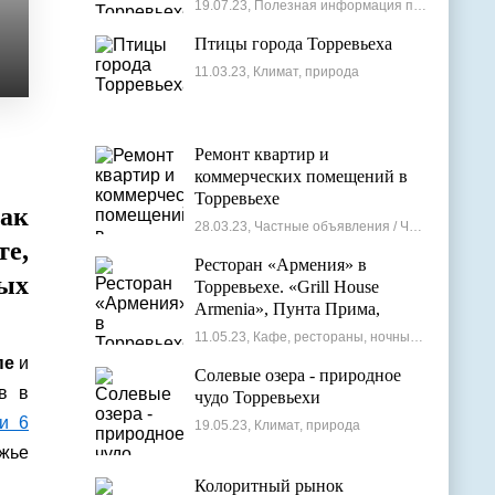
19.07.23, Полезная информация по недвижимости
Птицы города Торревьеха
11.03.23, Климат, природа
Ремонт квартир и
коммерческих помещений в
Торревьехе
как
28.03.23, Частные объявления / Частные мастера
те,
Ресторан «Армения» в
ных
Торревьехе. «Grill House
Armenia», Пунта Прима,
Испания
11.05.23, Кафе, рестораны, ночные клубы
пе
и
Солевые озера - природное
в в
чудо Торревьехи
и 6
19.05.23, Климат, природа
жье
Колоритный рынок