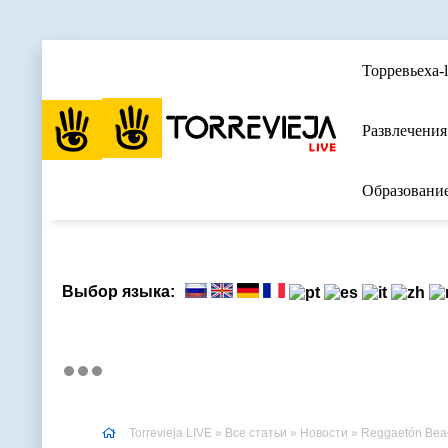
Торревьеха-l
Развлечения
Образовани
Выбор языка:
Torrevieja LIVE
»
Все статьи
»
Новости
» Reggaetón Beac