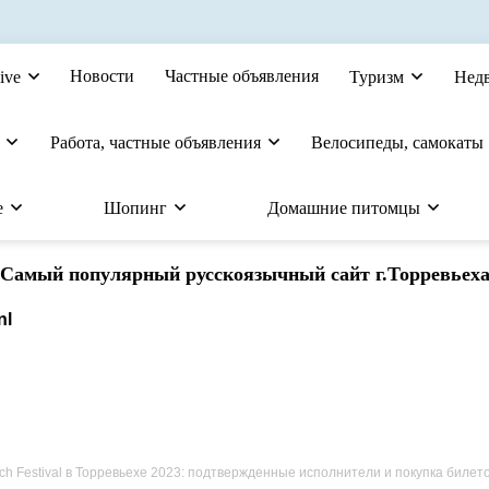
Новости
Частные объявления
ive
Туризм
Нед
Работа, частные объявления
Велосипеды, самокаты
е
Шопинг
Домашние питомцы
Cамый популярный русскоязычный сайт г.Торревьех
h Festival в Торревьехе 2023: подтвержденные исполнители и покупка билет