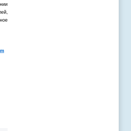
нии
ей,
нное
om