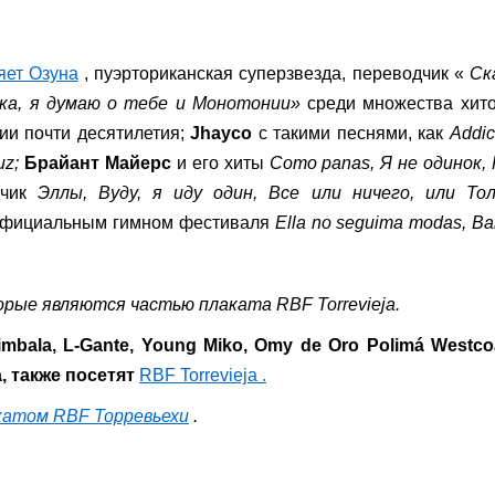
яет Озуна
, пуэрториканская суперзвезда, переводчик «
Ск
чка, я думаю о тебе и Монотонии»
среди множества хито
нии почти десятилетия;
Jhayco
с такими песнями, как
Addic
uz;
Брайант Майерс
и его хиты
Como panas, Я не одинок,
дчик
Эллы, Вуду, я иду один, Все или ничего, или Тол
официальным гимном фестиваля
Ella no seguima modas, Bar
торые являются частью плаката RBF Torrevieja.
imbala, L-Gante, Young Miko, Omy de Oro Polimá Westco
a, также посетят
RBF Torrevieja .
катом RBF Торревьехи
.