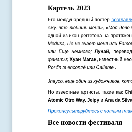
Картель 2023
Его международный постер
возглавл
ему, что любишь меня», «Моя дево
одной из икон реггетона на протяже
Medusa, He не знает меня или Famo
или Еще немного;
Лунай,
перево
фанаты;
Хуан Маган,
известный не
Por fin te encontré или Caliente .
Jhayco, еще один из художников, ко
Но известные артисты, такие как
Ch
Atomic Otro Way, Jeipy и Ana da Silv
Проконсультируйтесь с полным пла
Все новости фестиваля