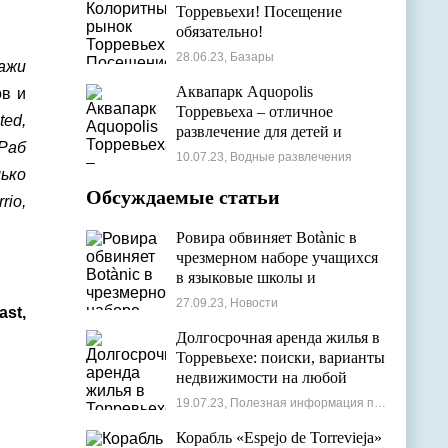
Торревьехи! Посещение
обязательно!
28.06.23, Базары
ажи
Аквапарк Aquopolis
в и
Торревьеха – отличное
ted,
развлечение для детей и
 Раб
взрослых
10.07.23, Водные развлечения
ько
Обсуждаемые статьи
rio,
Ровира обвиняет Botànic в
чрезмерном наборе учащихся
в языковые школы и
проблемах с ассигнованиями
27.09.23, Новости
ast,
Долгосрочная аренда жилья в
Торревьехе: поиски, варианты
недвижимости на любой
бюджет
19.07.23, Полезная информация по недвижимости
Корабль «Espejo de Torrevieja»