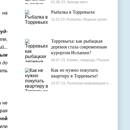
лучшие варианты
01.08.23, Аренда авто
Рыбалка в Торревьехе
 на
11.03.23, Рыбалка / Водные развлечения
уд-
те,
Торревьеха: как рыбацкая
деревня стала современным
...
курортом Испании?
ным
08.07.23, Климат, природа / Разное
т до
Как не нужно покупать
вать
квартиру в Торревьехе!
24.07.23, Полезная информация по недвижимости
а не
орая
ной
или