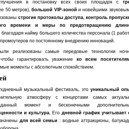
улучшения в постановку всех своих площадок с
тр
ее 50 метров),
большой VIP-зоной
и новейшими звуковым
лизованы
строгие протоколы доступа, контроль пропуск
ного времени и меры по предотвращению длин
 благодаря найму большего количества персонала (1 рабо
м промоутеров по постоянному внедрению инноваций.
ли реализованы самые передовые технологии ночн
 чтобы гарантировать уважение
ко всем посетителя
емые моменты с абсолютным спокойствием.
ей
ухдневный музыкальный фестиваль, это
уникальный оп
чительную атмосферу с концертами самых актуаль
данный момент и бесконечными дополнительн
 ценности и культура.
Его
дневной график учитывает 
азначены
для всей семьи
: водные аттракционы, батука
ооборона.