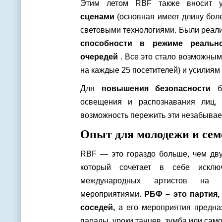
Этим летом RBF также вносит 
сценами
(основная имеет длину бол
световыми технологиями. Были реа
способности в режиме реаль
очередей
. Все это стало возможным
на каждые 25 посетителей) и усилия
Для
повышения безопасности
бы
освещения и распознавания лиц,
возможность пережить эти незабыва
Опыт для молодежи и сем
RBF — это гораздо больше, чем дв
который сочетает в себе исклю
международных артистов на 
мероприятиями.
РБФ – это партия,
соседей,
а его мероприятия предн
парады, уроки танцев, зумба или сам