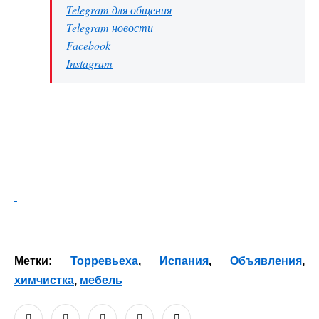
Telegram для общения
Telegram новости
Facebook
Instagram
Метки:
Торревьеха
,
Испания
,
Объявления
,
химчистка
,
мебель