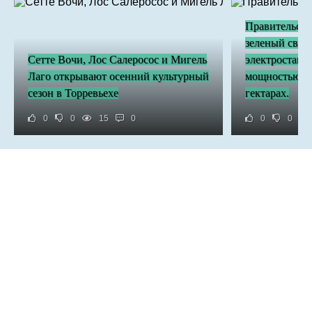
Правительств
зеленый свет
Сетте Вочи, Лос Салеросос и Мигель
электростанц
Лаго открывают осенний культурный
мощностью бо
сезон в Торревьехе
гектарах.
0
0
15
0
0
0