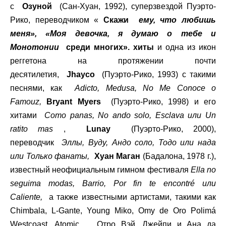
с
Озуной
(Сан-Хуан, 1992), суперзвездой Пуэрто-
Рико, переводчиком «
Скажи
ему, что любишь
меня», «Моя девочка, я думаю о тебе и
Монотонии
среди многих». хиты
и одна из икон
реггетона на протяжении почти
десятилетия,
Jhayco
(Пуэрто-Рико, 1993) с такими
песнями, как
Adicto, Medusa, No Me Conoce o
Famouz,
Bryant Myers
(Пуэрто-Рико, 1998) и его
хитами
Como panas, No ando solo, Esclava или Un
ratito mas
,
Lunay
(Пуэрто-Рико, 2000),
переводчик
Эллы, Вуду, Андо соло, Тодо или нада
или Только фанаты,
Хуан Маган
(Бадалона, 1978 г.),
известный неофициальным гимном фестиваля
Ella no
seguima modas, Barrio, Por fin te encontré или
Caliente,
а также известными артистами, такими как
Chimbala, L-Gante, Young Miko, Omy de Oro Polimá
Westcoast, Atomic
.
Отро Вэй, Джейпи и Ана да