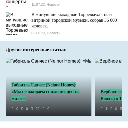
11.07.23, Новости
В минувшие выходные Торревьеха стала
витриной городской музыки, собрав 36 000
человек.
08.08.23, Новости
Другие интересные статьи:
Габриэль Санчес (Neinor Homes):
«Мы не ожидаем снижения цен на
Вербное воск
жилье»
Ramos) в Тор
0
0
32
0
1
0
2