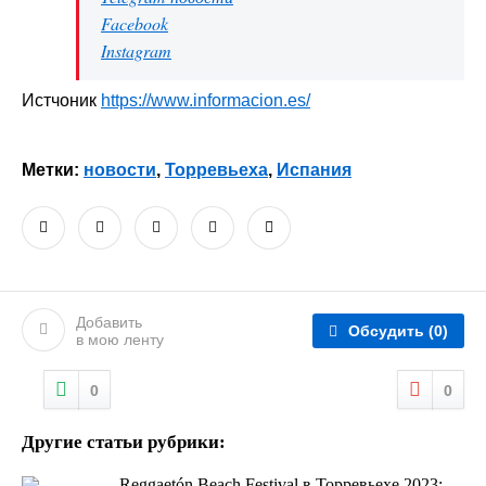
Facebook
Instagram
Истчоник
https://www.informacion.es/
Метки:
новости
,
Торревьеха
,
Испания
Добавить
Обсудить
(0)
в мою ленту
0
0
Другие статьи рубрики:
Reggaetón Beach Festival в Торревьехе 2023: