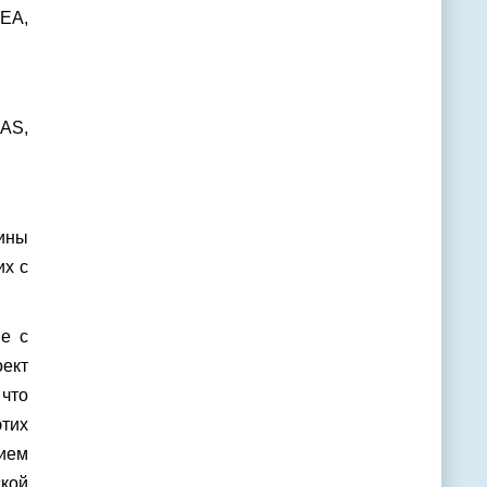
EA,
AS,
тины
их с
е с
оект
 что
тих
нием
ской