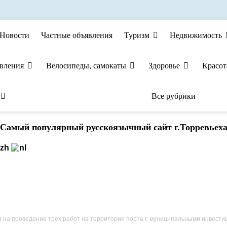
Новости
Частные объявления
Туризм
Недвижимость
явления
Велосипеды, самокаты
Здоровье
Красот
Все рубрики
Cамый популярный русскоязычный сайт г.Торревьех
оведение трех работ на территории порта с муниципальными инвестициями в размере 7 миллионов ев