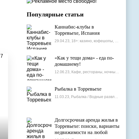
Популярные статьи
Каннабис-клубы в
Торревьехе, Испания
29.04.23, 18+: казино, кофешопы, стрип-бары
«Как у тещи дома» - еда по-
домашнему!
12.06.23, Кафе, рестораны, ночные клубы
Рыбалка в Торревьехе
11.03.23, Рыбалка / Водные развлечения
Долгосрочная аренда жилья в
Торревьехе: поиски, варианты
недвижимости на любой
бюджет