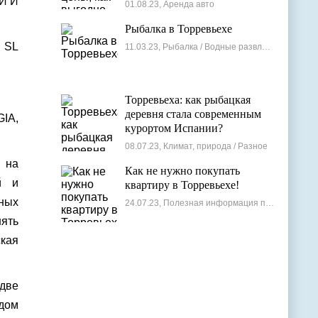
лучшие варианты
И И
01.08.23, Аренда авто
Рыбалка в Торревьехе
 SL
11.03.23, Рыбалка / Водные развлечения
Торревьеха: как рыбацкая
деревня стала современным
IA,
курортом Испании?
08.07.23, Климат, природа / Разное
 на
Как не нужно покупать
й и
квартиру в Торревьехе!
ных
24.07.23, Полезная информация по недвижимости
нять
ская
 две
ядом