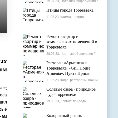
19.07.23, Полезная информация по недвижимости
Птицы города Торревьеха
11.03.23, Климат, природа
Ремонт квартир и
коммерческих помещений в
Торревьехе
28.03.23, Частные объявления / Частные мастера
ых
Ресторан «Армения» в
том
Торревьехе. «Grill House
Armenia», Пунта Прима,
Испания
11.05.23, Кафе, рестораны, ночные клубы
чес;
Солевые озера - природное
чудо Торревьехи
оса
19.05.23, Климат, природа
щил
орые
Колоритный рынок
 нам