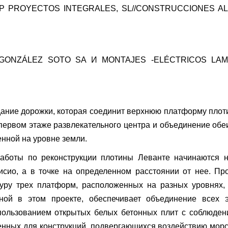
OP PROYECTOS INTEGRALES, SL//CONSTRUCCIONES AL
ONZÁLEZ SOTO SA И MONTAJES -ELÉCTRICOS LAM
здание дорожки, которая соединит верхнюю платформу пло
первом этаже развлекательного центра и объединение обе
нной на уровне земли.
аботы по реконструкции плотины Леванте начинаются н
сио, а в точке на определенном расстоянии от нее. Пр
уру трех платформ, расположенных на разных уровнях,
нной в этом проекте, обеспечивает объединение всех э
пользованием открытых белых бетонных плит с соблюде
енных для конструкций, подвергающихся воздействию мор