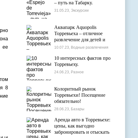
– путь на Табарку.
31.05.23, Экскурсии
Аквапарк Aquopolis
ерно
Торревьеха – отличное
 она
развлечение для детей и
взрослых
 ее
10.07.23, Водные развлечения
10 интересных фактов про
Торревьеху.
24.06.23, Разное
етом
я 8
Колоритный рынок
Торревьехи! Посещение
ение
обязательно!
28.06.23, Базары
Аренда авто в Торревьехе:
цены, как выгодно
забронировать и отыскать