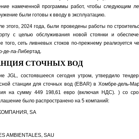
ение намеченной программы работ, чтобы следующим ле
ужение были готовы к вводу в эксплуатацию.
ле этого, 2024 года, были проведены работы по строитель
порту с целью обслуживания новой стоянки и обеспече
е того, сеть ливневых стоков по-прежнему реализуется ч
-де-ла-Либертад.
АНЦИЯ СТОЧНЫХ ВОД
ие JGL, состоявшееся сегодня утром, утвердило тенде
осной станции для сточных вод (EBAR) в Хомбре-дель-Ма
ия на сумму 449 198,61 евро (включая НДС). ) со сро
иглашение было распространено на 5 компаний:
КОМПАНИЯ, SA
ES AMBIENTALES, SAU