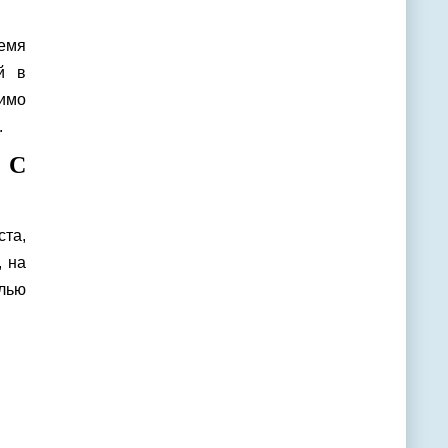
ремя
й в
имо
.
 С
ста,
, на
лью