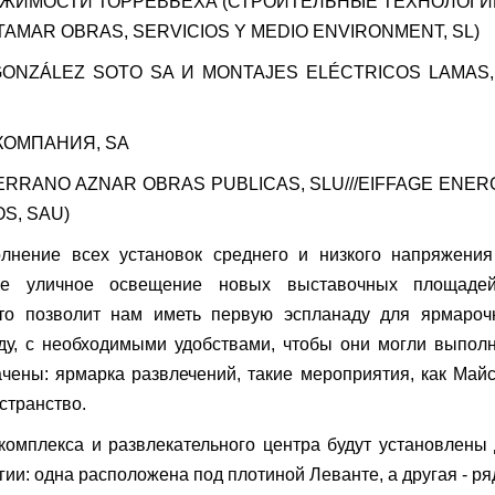
ВИЖИМОСТИ ТОРРЕВЬЕХА (СТРОИТЕЛЬНЫЕ ТЕХНОЛОГИ
AMAR OBRAS, SERVICIOS Y MEDIO ENVIRONMENT, SL)
NZÁLEZ SOTO SA И MONTAJES ELÉCTRICOS LAMAS,
КОМПАНИЯ, SA
SERRANO AZNAR OBRAS PUBLICAS, SLU///EIFFAGE ENERG
S, SAU)
лнение всех установок среднего и низкого напряжения
кже уличное освещение новых выставочных площаде
что позволит нам иметь первую эспланаду для ярмароч
ду, с необходимыми удобствами, чтобы они могли выпол
чены: ярмарка развлечений, такие мероприятия, как Май
странство.
комплекса и развлекательного центра будут установлены
ии: одна расположена под плотиной Леванте, а другая - р