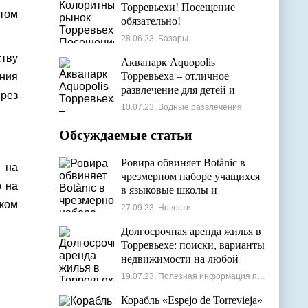
Торревьехи! Посещение
том
обязательно!
28.06.23, Базары
ству
Аквапарк Aquopolis
Торревьеха – отличное
ния
развлечение для детей и
ерез
взрослых
10.07.23, Водные развлечения
Обсуждаемые статьи
Ровира обвиняет Botànic в
р на
чрезмерном наборе учащихся
р на
в языковые школы и
проблемах с ассигнованиями
ком
27.09.23, Новости
Долгосрочная аренда жилья в
Торревьехе: поиски, варианты
недвижимости на любой
бюджет
19.07.23, Полезная информация по недвижимости
Корабль «Espejo de Torrevieja»