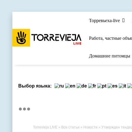
Торревьеха-live
Работа, частные объ
Домашние питомцы
Выбор языка:
Torrevieja LIVE
»
Все статьи
»
Новости
» Утвержден тендер на пр