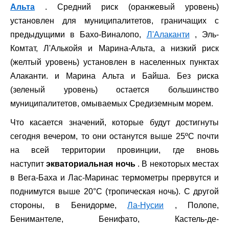
Альта
. Средний риск (оранжевый уровень)
установлен для муниципалитетов, граничащих с
предыдущими в Бахо-Виналопо,
Л'Алаканти
, Эль-
Комтат, Л'Алькойя и Марина-Альта, а низкий риск
(желтый уровень) установлен в населенных пунктах
Алаканти. и Марина Альта и Байша. Без риска
(зеленый уровень) остается большинство
муниципалитетов, омываемых Средиземным морем.
Что касается значений, которые будут достигнуты
сегодня вечером, то они останутся выше 25ºC почти
на всей территории провинции, где вновь
наступит
экваториальная ночь
. В некоторых местах
в Вега-Баха и Лас-Маринас термометры прервутся и
поднимутся выше 20°C (тропическая ночь). С другой
стороны, в Бенидорме,
Ла-Нусии
, Полопе,
Бенимантеле, Бенифато, Кастель-де-