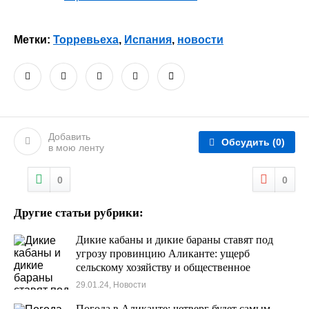
Метки:
Торревьеха
,
Испания
,
новости
Добавить
Обсудить
(0)
в мою ленту
0
0
Другие статьи рубрики:
Дикие кабаны и дикие бараны ставят под
угрозу провинцию Аликанте: ущерб
сельскому хозяйству и общественное
беспокойство
29.01.24, Новости
Погода в Аликанте: четверг будет самым