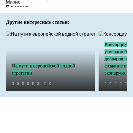
Другие интересные статьи:
Консорциум V
утвердил бюд
долларов, ко
На пути к европейской водной
создание пер
стратегии
экопарков.
0
0
31
0
0
0
3