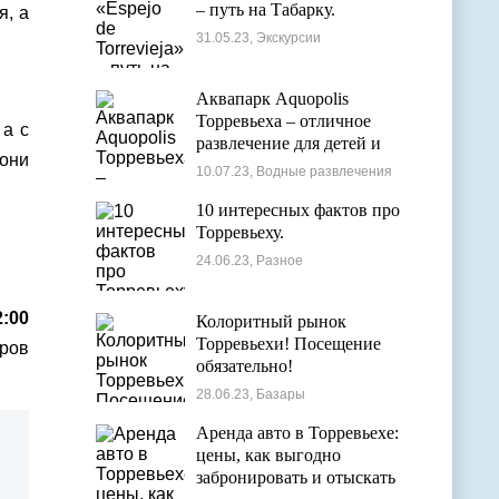
– путь на Табарку.
я, а
31.05.23, Экскурсии
Аквапарк Aquopolis
Торревьеха – отличное
 а с
развлечение для детей и
 они
взрослых
10.07.23, Водные развлечения
10 интересных фактов про
Торревьеху.
24.06.23, Разное
2:00
Колоритный рынок
Торревьехи! Посещение
тров
обязательно!
28.06.23, Базары
Аренда авто в Торревьехе:
цены, как выгодно
забронировать и отыскать