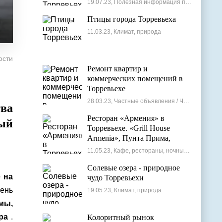
19.07.23, Полезная информация по недвижимости
Птицы города Торревьеха
11.03.23, Климат, природа
ости
Ремонт квартир и
коммерческих помещений в
Торревьехе
28.03.23, Частные объявления / Частные мастера
ва
Ресторан «Армения» в
ный
Торревьехе. «Grill House
Armenia», Пунта Прима,
Испания
11.05.23, Кафе, рестораны, ночные клубы
Солевые озера - природное
 на
чудо Торревьехи
ень
19.05.23, Климат, природа
мы,
ра
.
Колоритный рынок