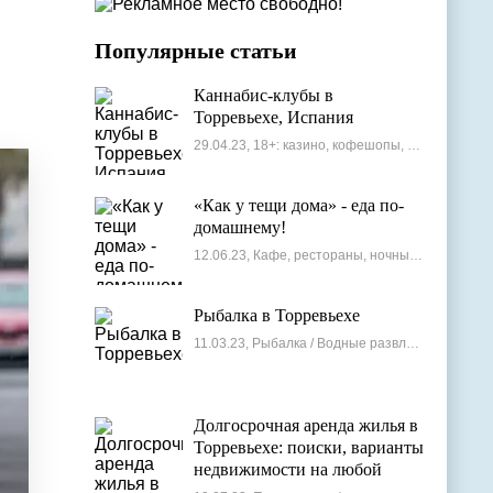
Популярные статьи
Каннабис-клубы в
Торревьехе, Испания
29.04.23, 18+: казино, кофешопы, стрип-бары
«Как у тещи дома» - еда по-
домашнему!
12.06.23, Кафе, рестораны, ночные клубы
Рыбалка в Торревьехе
11.03.23, Рыбалка / Водные развлечения
Долгосрочная аренда жилья в
Торревьехе: поиски, варианты
недвижимости на любой
бюджет