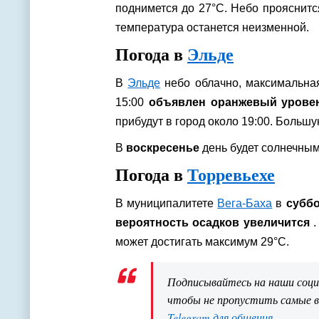
поднимется до 27°C. Небо прояснитс
температура останется неизменной.
Погода в
Эльде
В
Эльде
небо облачно, максимальная 
15:00
объявлен оранжевый уровен
прибудут в город около 19:00. Большу
В
воскресенье
день будет солнечным
Погода в
Торревьехе
В муниципалитете
Вега-Баха
в
субб
вероятность осадков увеличится
.
может достигать максимум 29°C.
Подписывайтесь на наши соц
чтобы не пропустить самые 
Telegram для общения