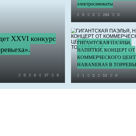
электросамокаты
0
0
284
0
йдет XXVI конкурс
ГИГАНТСКАЯ ПАЭЛЬЯ,
ревьеха».
НАПИТКИ, КОНЦЕРТ ОТ
КОММЕРЧЕСКОГО ЦЕНТ
HABANERAS В ТОРРЕВЬ
0
0
37
0
1
0
53
0