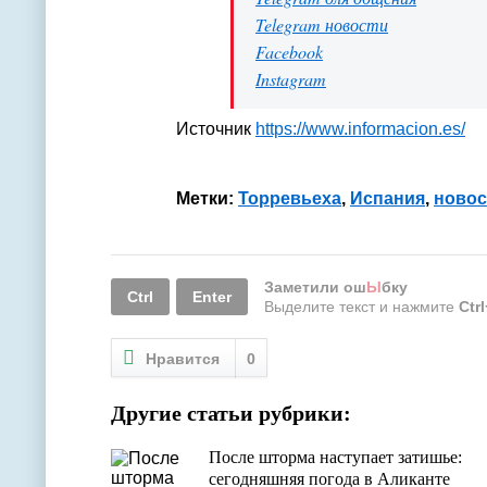
Telegram новости
Facebook
Instagram
Источник
https://www.informacion.es/
Метки:
Торревьеха
,
Испания
,
новос
Заметили ош
Ы
бку
Ctrl
Enter
Выделите текст и нажмите
Ctr
Нравится
0
Другие статьи рубрики:
После шторма наступает затишье:
сегодняшняя погода в Аликанте