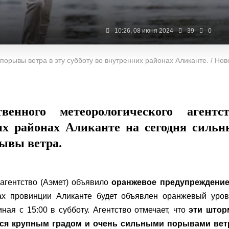
10:26, 08 июня 2024
39
0
орывы ветра в эту субботу во внутренних районах Аликанте. / Нов
венного метеорологического агентст
х районах Аликанте на сегодня силь
рывы ветра.
агентство (Аэмет) объявило
оранжевое предупреждение
х провинции Аликанте будет объявлен оранжевый уров
ная с 15:00 в субботу. Агентство отмечает, что
эти штор
ться крупным градом и очень сильными порывами вет