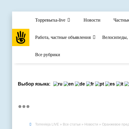
Торревьеха-live
Новости
Частны
Работа, частные объявления
Велосипеды,
Все рубрики
Выбор языка:
Torrevieja LIVE
»
Все статьи
»
Новости
» Оранжевое пред