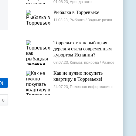
лучшие варианты
01.08.23, Аренда авто
Рыбалка в Торревьехе
11.03.23, Рыбалка / Водные развлечения
Торревьеха: как рыбацкая
деревня стала современным
курортом Испании?
08.07.23, Климат, природа / Разное
Как не нужно покупать
квартиру в Торревьехе!
0)
24.07.23, Полезная информация по недвижимости
0