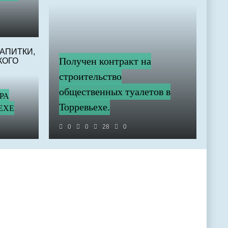
Получен контракт на
строительство
общественных туалетов в
РА
Торревьехе.
ЕХЕ
0
0
28
0