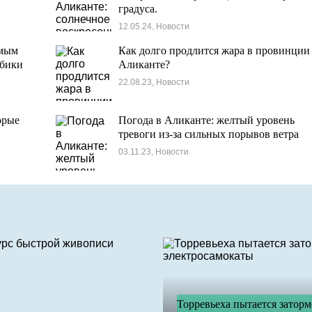
градуса.
12.05.24, Новости
амым
Как долго продлится жара в провинции
лбики
Аликанте?
22.08.23, Новости
орые
Погода в Аликанте: желтый уровень
тревоги из-за сильных порывов ветра
03.11.23, Новости
Торревьеха пытается заторм