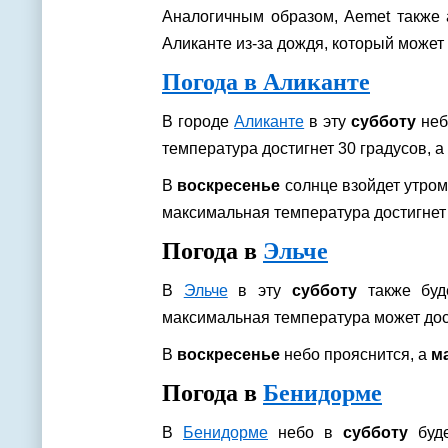
Аналогичным образом, Aemet также 
Аликанте из-за дождя, который может 
Погода в Аликанте
В городе
Аликанте
в эту
субботу
неб
температура достигнет 30 градусов, 
В
воскресенье
солнце взойдет утром,
максимальная температура достигнет 
Погода в
Эльче
В
Эльче
в эту
субботу
также буд
максимальная температура может дос
В
воскресенье
небо прояснится, а
м
Погода в
Бенидорме
В
Бенидорме
небо в
субботу
буде