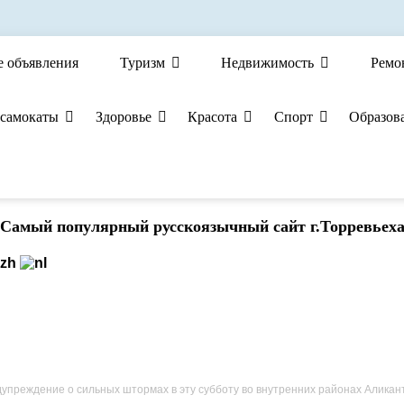
е объявления
Туризм
Недвижимость
Ремо
 самокаты
Здоровье
Красота
Спорт
Образов
Cамый популярный русскоязычный сайт г.Торревьех
упреждение о сильных штормах в эту субботу во внутренних районах Аликан