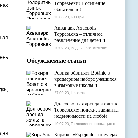
Торревьехи! Посещение
онах
обязательно!
28.06.23, Базары
Аквапарк Aquopolis
Торревьеха – отличное
ьная
развлечение для детей и
взрослых
10.07.23, Водные развлечения
день
Обсуждаемые статьи
Ровира обвиняет Botànic в
чрезмерном наборе учащихся
в языковые школы и
ки,
проблемах с ассигнованиями
27.09.23, Новости
Долгосрочная аренда жилья в
Торревьехе: поиски, варианты
недвижимости на любой
бюджет
19.07.23, Полезная информация по недвижимости
дня
Корабль «Espejo de Torrevieja»