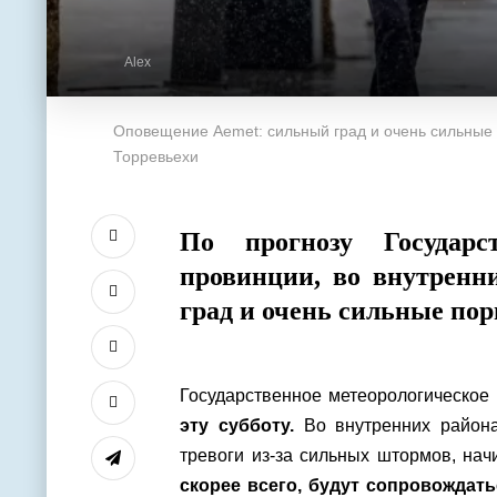
Alex
Оповещение Aemet: сильный град и очень сильные п
Торревьехи
По прогнозу Государст
провинции,
во внутренни
град и очень сильные по
Государственное метеорологическое 
эту субботу.
Во внутренних района
тревоги из-за сильных штормов, начи
скорее всего, будут сопровожда