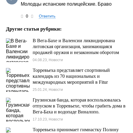
Молодцы испанские полицейские. Браво
0
Ответить
Другие статьи рубрики:
В Вега-Бахе и Валенсии ликвидирована
литовская организация, занимающаяся
продажей оружия и незаконным оборотом
наркотиков с 29 задержанными
04.08.23, Новости
Торревьеха представляет спортивный
календарь из 70 национальных и
международных мероприятий в Fitur
25.01.24, Новости
Грузинская банда, которая воспользовалась
отпуском в Торревьехе, чтобы грабить дома в
Вега-Баха и водопаде Виналопо.
17.10.23, Новости
Торревьеха принимает гимнастку Полину