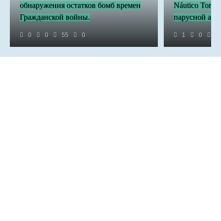
обнаружения остатков бомб времен
Náutico Torre
Гражданской войны.
парусной асс
0
0
55
0
1
0
1