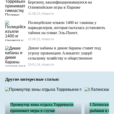
Березину, квалифицировавшуюся на
Олимпийские игры в Париже
31.08.23, Новости
Полицейские изъяли 1400 кг гашиша у
наркодилеров, которая пыталась установить
тайник на пляже Эль-Пинет.
22.06.23, Новости
Дикие кабаны и дикие бараны ставят под
угрозу провинцию Аликанте: ущерб
сельскому хозяйству и общественное
беспокойство
29.01.24, Новости
Другие интересные статьи:
Промоутер зоны отдыха Торревьехи
I Латинская п
принимает меры в случае
рыбаков в сот