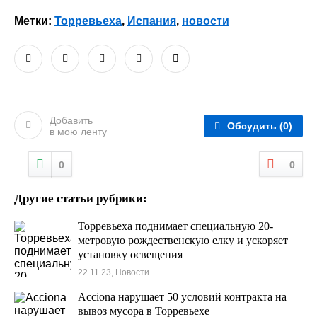
Метки:
Торревьеха
,
Испания
,
новости
Добавить
Обсудить
(0)
в мою ленту
0
0
Другие статьи рубрики:
Торревьеха поднимает специальную 20-
метровую рождественскую елку и ускоряет
установку освещения
22.11.23, Новости
Acciona нарушает 50 условий контракта на
вывоз мусора в Торревьехе