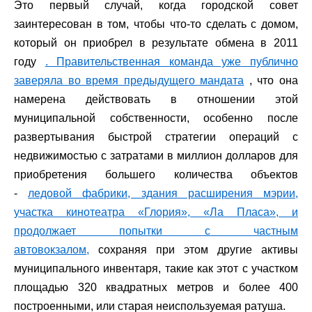
Это первый случай, когда городской совет
заинтересован в том, чтобы что-то сделать с домом,
который он приобрел в результате обмена в 2011
году
. Правительственная команда уже публично
заверяла во время предыдущего мандата
, что она
намерена действовать в отношении этой
муниципальной собственности, особенно после
развертывания быстрой стратегии операций с
недвижимостью с затратами в миллион долларов для
приобретения большего количества объектов
-
ледовой фабрики, здания расширения мэрии,
участка кинотеатра «Глория», «Ла Пласа», и
продолжает попытки с частным
автовокзалом,
сохраняя при этом другие активы
муниципального инвентаря, такие как этот с участком
площадью 320 квадратных метров и более 400
построенными, или старая неиспользуемая ратуша.