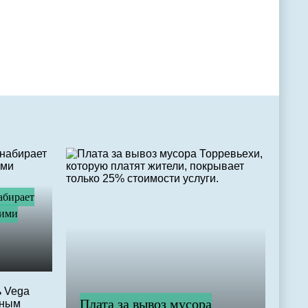
абирает
шими
Плата за вывоз мусора