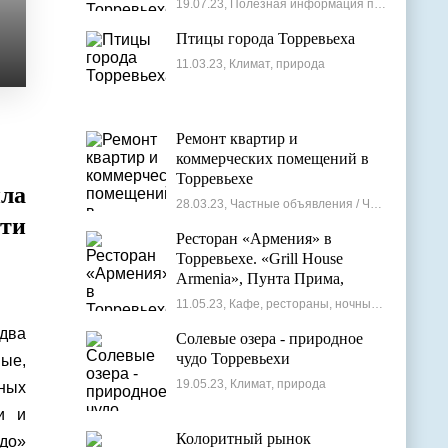
19.07.23, Полезная информация по недвижимости
Птицы города Торревьеха
11.03.23, Климат, природа
Ремонт квартир и
коммерческих помещений в
Торревьехе
ла
28.03.23, Частные объявления / Частные мастера
ти
Ресторан «Армения» в
Торревьехе. «Grill House
Armenia», Пунта Прима,
Испания
11.05.23, Кафе, рестораны, ночные клубы
 два
Солевые озера - природное
чудо Торревьехи
ные,
19.05.23, Климат, природа
ных
и и
Колоритный рынок
адо»