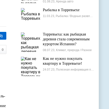
лучшие варианты
01.08.23, Аренда авто
Рыбалка в Торревьехе
11.03.23, Рыбалка / Водные развлечения
Торревьеха: как рыбацкая
0)
деревня стала современным
курортом Испании?
0
08.07.23, Климат, природа / Разное
Как не нужно покупать
квартиру в Торревьехе!
24.07.23, Полезная информация по недвижимости
ль-
ение