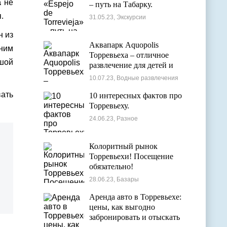
а
не
– путь на Табарку.
.
31.05.23, Экскурсии
н из
Аквапарк Aquopolis
ним
Торревьеха – отличное
ьшой
развлечение для детей и
взрослых
10.07.23, Водные развлечения
вать
10 интересных фактов про
Торревьеху.
24.06.23, Разное
Колоритный рынок
Торревьехи! Посещение
обязательно!
28.06.23, Базары
Аренда авто в Торревьехе:
цены, как выгодно
забронировать и отыскать