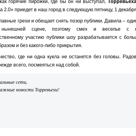
как горячие пирожки, где бы он ни выступал,
Торревьех
а 2.0» приедет в наш город в следующую пятницу, 1 декабря
авные грехи и обещает снять позор публики. Давила – оди
 нынешней сцене, поэтому смех и веселье с 
ственному участию публики шоу разрабатывается с бол
разом и без какого-либо прикрытия.
ство, где ни одна кукла не останется без головы. Радо
режде всего, посмеяться над собой.
иальные сети,
важные новости Торревьехи!