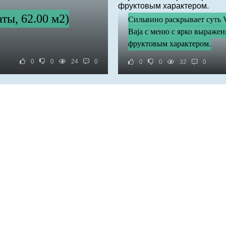
ты, 62.00 м2)
Сильвино раскрывает суть 
Baja с меню с ярко выраже
фруктовым характером.
0
0
24
0
0
0
32
0