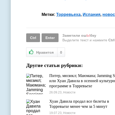
Метки:
Торревьеха
,
Испания
,
новос
Заметили ош
Ы
бку
Ctrl
Enter
Выделите текст и нажмите
Ctr
Нравится
0
Другие статьи рубрики:
Питер, мюзикл; Маюмана; Jamming Se
или Хуан Давила в осенней культур
программе в Торревьехе
26.09.23, Новости
Хуан Давила продал все билеты в
Торревьехе менее чем за 5 минут
19.07.23, Новости