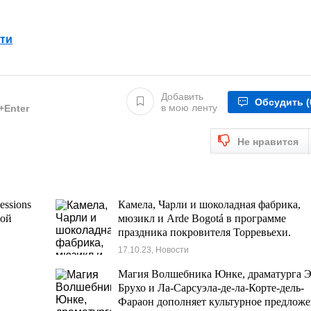
ти
Добавить
Обсудить
(
в мою ленту
l+Enter
Не нравится
ssions
Камела, Чарли и шоколадная фабрика,
ной
мюзикл и Arde Bogotá в программе
праздника покровителя Торревьехи.
17.10.23, Новости
Магия Волшебника Юнке, драматурга Э
Брухо и Ла-Сарсуэла-де-ла-Корте-дель-
Фараон дополняет культурное предлож