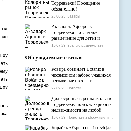
Торревьехи! Посещение
обязательно!
28.06.23, Базары
Аквапарк Aquopolis
 на
Торревьеха – отличное
нную
развлечение для детей и
взрослых
10.07.23, Водные развлечения
 шоу
Обсуждаемые статьи
вать
Ровира обвиняет Botànic в
ему
чрезмерном наборе учащихся
вать
в языковые школы и
проблемах с ассигнованиями
 шоу
27.09.23, Новости
Долгосрочная аренда жилья в
Торревьехе: поиски, варианты
ось
недвижимости на любой
ичка
бюджет
19.07.23, Полезная информация по недвижимости
Корабль «Espejo de Torrevieja»