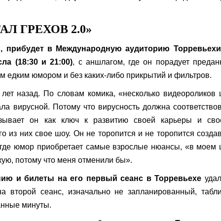
АЛ ГРЕХОВ 2.0»
в, прибудет в Международную аудиторию Торревьехи
ла (18:30 и 21:00)
, с аншлагом, где он порадует преда
м едким юмором и без каких-либо прикрытий и фильтров.
лет назад. По словам комика, «несколько видеороликов
ла вирусной. Потому что вирусность должна соответство
азывает он как ключ к развитию своей карьеры и сво
го из них свое шоу. Он не торопится и не торопится созда
 где юмор приобретает самые взрослые нюансы, «в моем
кую, потому что меня отменили бы».
нию и билеты на его первый сеанс в Торревьехе
удал
на второй сеанс, изначально не запланированный, табл
нные минуты.