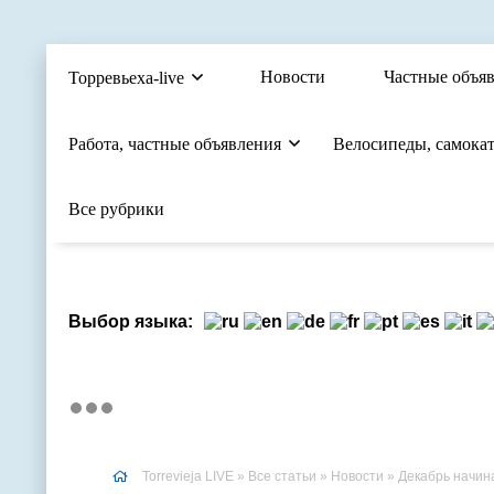
Новости
Частные объя
Торревьеха-live
Работа, частные объявления
Велосипеды, самока
Все рубрики
Выбор языка:
Torrevieja LIVE
»
Все статьи
»
Новости
» Декабрь начина