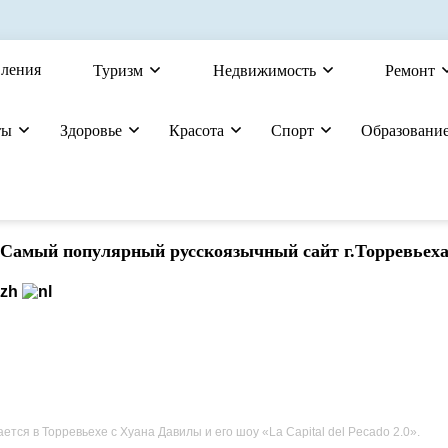
вления
Туризм
Недвижимость
Ремонт
ты
Здоровье
Красота
Спорт
Образовани
Cамый популярный русскоязычный сайт г.Торревьех
ется в Торревьехе с Хуана Давилы и его шоу «La Capital del Pecado 2.0».