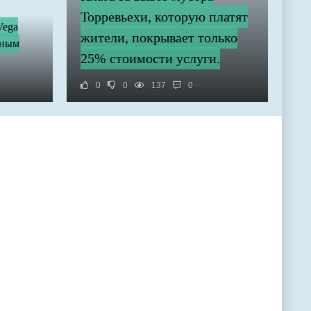
Торревьехи, которую платят
Vega
жители, покрывает только
нным
25% стоимости услуги.
0
0
137
0