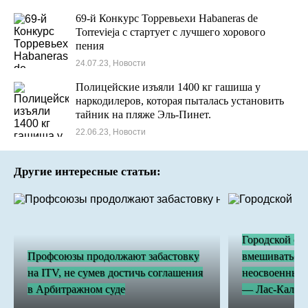
69-й Конкурс Торревьехи Habaneras de
Torrevieja с стартует с лучшего хорового
пения
24.07.23, Новости
Полицейские изъяли 1400 кг гашиша у
наркодилеров, которая пыталась установить
тайник на пляже Эль-Пинет.
22.06.23, Новости
Другие интересные статьи:
Городской сов
Профсоюзы продолжают забастовку
вмешиваться в
на ITV, не сумев достичь соглашения
неосвоенных
в Арбитражном суде
— Лас-Калас 