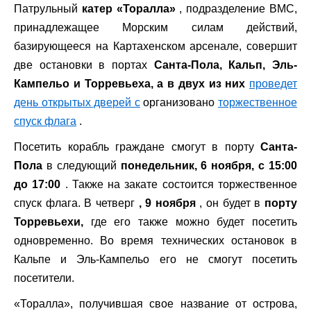
Патрульный
катер «Торалла»
, подразделение ВМС,
принадлежащее Морским силам действий,
базирующееся на Картахенском арсенале, совершит
две остановки в портах
Санта-Пола, Кальп, Эль-
Кампельо и Торревьеха, а в двух из них
проведет
день открытых дверей с
организовано
торжественное
спуск флага
.
Посетить корабль граждане смогут в порту
Санта-
Пола
в следующий
понедельник, 6 ноября, с 15:00
до 17:00
. Также на закате состоится торжественное
спуск флага. В четверг
, 9 ноября
, он будет в
порту
Торревьехи,
где его также можно будет посетить
одновременно. Во время технических остановок в
Кальпе и Эль-Кампельо его не смогут посетить
посетители.
«Торалла», получившая свое название от острова,