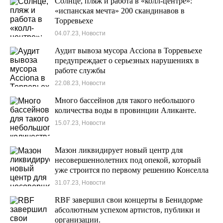
Солнце, пляж и работа в «колл-центре»:
«испанская мечта» 200 скандинавов в
Торревьехе
04.07.23, Новости
Аудит вывоза мусора Acciona в Торревьехе
предупреждает о серьезных нарушениях в
работе службы
22.08.23, Новости
Много бассейнов для такого небольшого
количества воды в провинции Аликанте.
15.07.23, Новости
Мазон ликвидирует новый центр для
несовершеннолетних под опекой, который
уже строится по первому решению Конселла
в Торревьехе.
31.07.23, Новости
RBF завершил свои концерты в Бенидорме
абсолютным успехом артистов, публики и
организации.