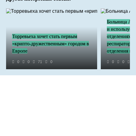
Больница Али
и использует 
Торревьеха хочет стать первым
отделениях н
«крипто-дружественным» городом в
респираторны
Европе
отделения в 
0
0
71
0
0
0
3