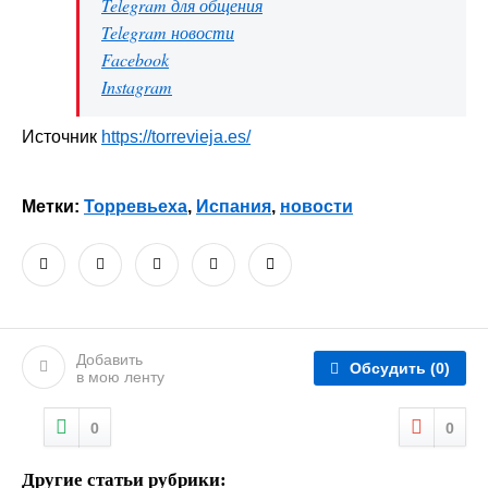
Telegram для общения
Telegram новости
Facebook
Instagram
Источник
https://torrevieja.es/
Метки:
Торревьеха
,
Испания
,
новости
Добавить
Обсудить
(0)
в мою ленту
0
0
Другие статьи рубрики: