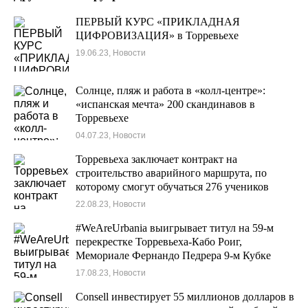
ПЕРВЫЙ КУРС «ПРИКЛАДНАЯ
ЦИФРОВИЗАЦИЯ» в Торревьехе
19.06.23, Новости
Солнце, пляж и работа в «колл-центре»:
«испанская мечта» 200 скандинавов в
Торревьехе
04.07.23, Новости
Торревьеха заключает контракт на
строительство аварийного маршрута, по
которому смогут обучаться 276 учеников
школы № 14.
22.08.23, Новости
#WeAreUrbania выигрывает титул на 59-м
перекрестке Торревьеха-Кабо Роиг,
Мемориале Фернандо Педрера 9-м Кубке
Астории
17.08.23, Новости
Consell инвестирует 55 миллионов долларов в