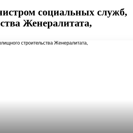
нистром социальных служб,
ства Женералитата,