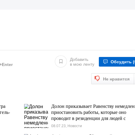
Добавить
Обсудить
(
в мою ленту
l+Enter
Не нравится
тра
Долон приказывает Равенству немедле
гель-
приостановить работы, которые оно
проводит в резиденции для людей с
функциональным разнообразием.
08.07.23, Новости