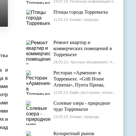
19.07.23, Полезная информация по недвижимости
Птицы города Торревьеха
11.03.23, Климат, природа
Ремонт квартир и
коммерческих помещений в
Торревьехе
тва
28.03.23, Частные объявления / Частные мастера
а и
Ресторан «Армения» в
да в
Торревьехе. «Grill House
Armenia», Пунта Прима,
цами
Испания
11.05.23, Кафе, рестораны, ночные клубы
ентр
быми
Солевые озера - природное
чудо Торревьехи
ими
19.05.23, Климат, природа
их и
над
Колоритный рынок