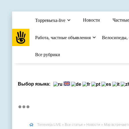
Новости
Частные
Торревьеха-live
Работа, частные объявления
Велосипеды,
Все рубрики
Выбор языка:
Torrevieja LIVE
»
Все статьи
»
Новости
» Мэр встречает