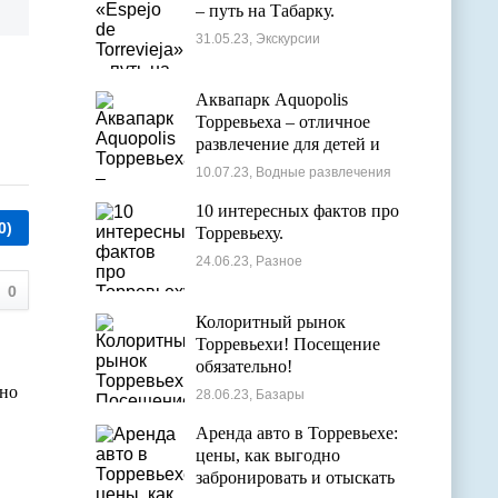
– путь на Табарку.
31.05.23, Экскурсии
Аквапарк Aquopolis
Торревьеха – отличное
развлечение для детей и
взрослых
10.07.23, Водные развлечения
10 интересных фактов про
0)
Торревьеху.
24.06.23, Разное
0
Колоритный рынок
Торревьехи! Посещение
обязательно!
нно
28.06.23, Базары
Аренда авто в Торревьехе:
цены, как выгодно
забронировать и отыскать