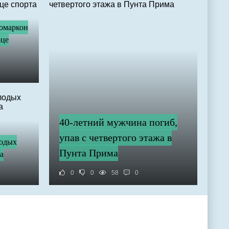
Комаркон
рце
40-летний мужчина погиб,
упав с четвертого этажа в
лодых
Пунта Прима
а
0
0
58
0