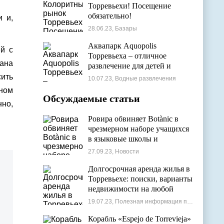
Торревьехи! Посещение
обязательно!
и и,
28.06.23, Базары
Аквапарк Aquopolis
й с
Торревьеха – отличное
дана
развлечение для детей и
взрослых
ить
10.07.23, Водные развлечения
ном
Обсуждаемые статьи
нно,
Ровира обвиняет Botànic в
чрезмерном наборе учащихся
в языковые школы и
проблемах с ассигнованиями
27.09.23, Новости
Долгосрочная аренда жилья в
Торревьехе: поиски, варианты
недвижимости на любой
бюджет
19.07.23, Полезная информация по недвижимости
Корабль «Espejo de Torrevieja»