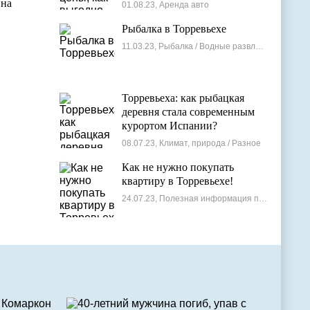
лучшие варианты
 на
01.08.23, Аренда авто
Рыбалка в Торревьехе
11.03.23, Рыбалка / Водные развлечения
и
Торревьеха: как рыбацкая
деревня стала современным
курортом Испании?
08.07.23, Климат, природа / Разное
Как не нужно покупать
квартиру в Торревьехе!
24.07.23, Полезная информация по недвижимости