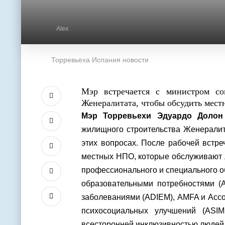
Alex
Торревьеха Испания новости
Мэр встречается с министром со
Женералитата, чтобы обсудить мест
Мэр Торревьехи Эдуардо Доло
жилищного строительства Женералит
этих вопросах. После рабочей встре
местных НПО, которые обслуживают 
профессионального и специального о
образовательными потребностями (
заболеваниями (ADIEM), AMFA и Ассо
психосоциальных улучшений (ASI
всесторонней инклюзивностью людей