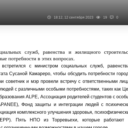
18:12, 12 сентября 2023
19
0
циальных служб, равенства и жилищного строительс
ные потребности в этих вопросах.
н
встретился с министром социальных служб, равенств
ата Сусаной Камареро, чтобы обсудить потребности горо
чи советник и мэр провели встречу с ответственными ли
людей с различными особыми потребностями, таких как Ц
бразования ALPE, Ассоциация родителей студентов с осо
APANEE), Фонд защиты и интеграции людей с психическ
циация комплексного улучшения здоровья, психофизическ
MEPP). Пять НПО из Торревьехи, которые работают 
 с ограниченными возможностями в нашем городе.