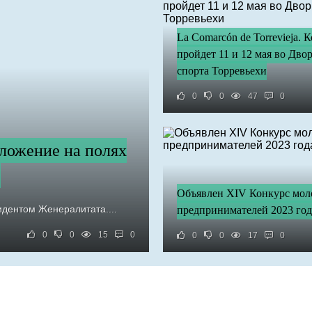
La Comarcón de Torrevieja. 
пройдет 11 и 12 мая во Дво
спорта Торревьехи
0
0
47
0
дложение на полях
.
Объявлен XIV Конкурс мо
идентом Женералитата....
предпринимателей 2023 год
0
0
15
0
0
0
17
0