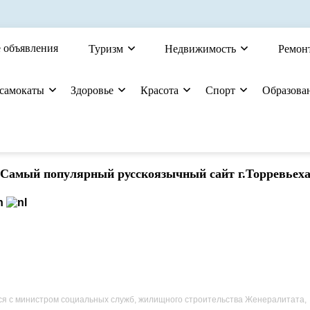
 объявления
Туризм
Недвижимость
Ремон
 самокаты
Здоровье
Красота
Спорт
Образова
Cамый популярный русскоязычный сайт г.Торревьех
ся с министром социальных служб, жилищного строительства Женералитата,