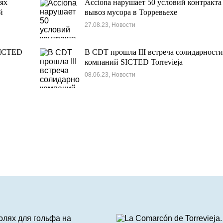
ях
Acciona нарушает 50 условий контракта
й
вывоз мусора в Торревьехе
27.08.23, Новости
SICTED
В CDT прошла III встреча солидарност
компаний SICTED Torrevieja
08.06.23, Новости