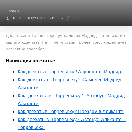
admin
10:34, 11 марта 2023
307
1
Добраться в Торревьеху нужно через Мадрид, но не знаете,
как это сделать? Нет препятствий. Более того, существует
несколько способов.
Навигация по статье:
Как доехать в Торревьеху? Аэропорты Мадрида.
Как доехать в Торревьеху? Самолет Мадрид –
Аликанте.
Как доехать в Торревьеху? Автобус Мадрид-
Аликанте.
Как доехать в Торревьеху? Поездом в Аликанте.
Как доехать в Торревьеху? Автобус Аликанте –
Торревьеха.