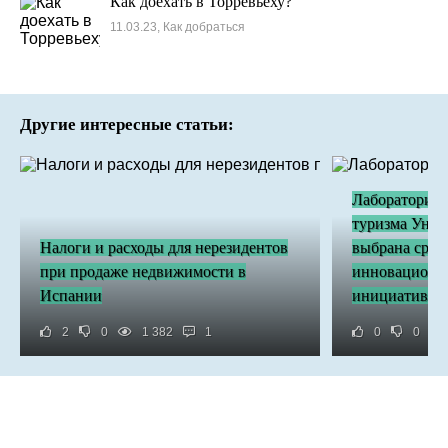
Как доехать в Торревьеху?
11.03.23, Как добраться
Другие интересные статьи:
Лаборатория 
туризма Унив
Налоги и расходы для нерезидентов
выбрана сред
при продаже недвижимости в
инновационн
Испании
инициатив И
2
0
1 382
1
0
0