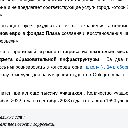
на и не предлагает соответствующие услуги город, которы
».
ситуация будет ухудшаться из-за сокращения автономн
нов евро в фондах Плана
создания и восстановления ш
ревьехи».
тся с проблемой огромного
спроса на школьные мест
джета образовательной инфраструктуры
. За два г
ось импровизировать в консерватории,
школу № 14 в сбо
лу в модуле для размещения студентов Colegio Inmacul
алитет принял
еще тысячу учащихся
. Количество учащи
бря 2022 года по сентябрь 2023 года, составило 1653 учен
иальные сети,
важные новости Торревьехи!