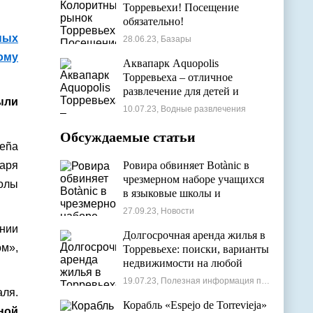
Торревьехи! Посещение
обязательно!
ных
28.06.23, Базары
ому
Аквапарк Aquopolis
Торревьеха – отличное
развлечение для детей и
ыли
взрослых
10.07.23, Водные развлечения
Обсуждаемые статьи
eña
варя
Ровира обвиняет Botànic в
чрезмерном наборе учащихся
олы
в языковые школы и
проблемах с ассигнованиями
27.09.23, Новости
ании
Долгосрочная аренда жилья в
м»,
Торревьехе: поиски, варианты
недвижимости на любой
бюджет
19.07.23, Полезная информация по недвижимости
аля.
Корабль «Espejo de Torrevieja»
ной