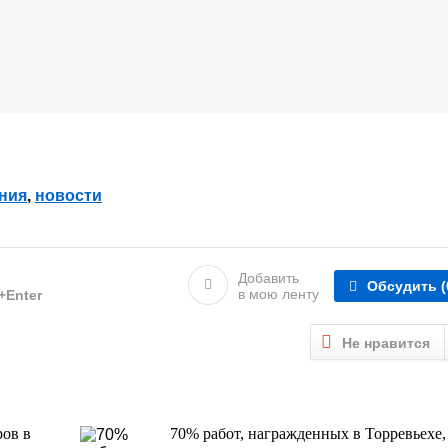
ния
,
новости
Добавить
Обсудить
(
в мою ленту
l+Enter
Не нравится
ров в
70% работ, награжденных в Торревьехе,