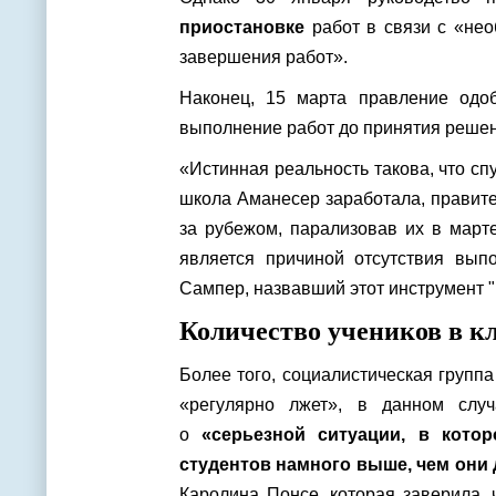
приостановке
работ в связи с «нео
завершения работ».
Наконец, 15 марта правление одо
выполнение работ до принятия решен
«Истинная реальность такова, что спу
школа Аманесер заработала, правит
за рубежом, парализовав их в март
является причиной отсутствия выпо
Сампер, назвавший этот инструмент "
Количество учеников в к
Более того, социалистическая групп
«регулярно лжет», в данном случ
о
«серьезной ситуации, в кото
студентов намного выше, чем они
Каролина Понсе, которая заверила,