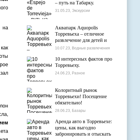
– путь на Табарку.
ного
31.05.23, Экскурсии
 на
Аквапарк Aquopolis
Торревьеха – отличное
развлечение для детей и
взрослых
 как
10.07.23, Водные развлечения
боты
10 интересных фактов про
орое
Торревьеху.
азал
24.06.23, Разное
Колоритный рынок
Торревьехи! Посещение
обязательно!
олон
28.06.23, Базары
ла,
Аренда авто в Торревьехе:
ием
цены, как выгодно
вета
забронировать и отыскать
тная