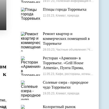
19.07.23, Полезная информация по недвижимости
Птицы города Торревьеха
11.03.23, Климат, природа
Ремонт квартир и
коммерческих помещений в
Торревьехе
28.03.23, Частные объявления / Частные мастера
Ресторан «Армения» в
Торревьехе. «Grill House
ом
Armenia», Пунта Прима,
Испания
 к
11.05.23, Кафе, рестораны, ночные клубы
Солевые озера - природное
чудо Торревьехи
19.05.23, Климат, природа
ке,
над
Колоритный рынок