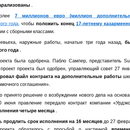
арализованы
.
более
7 миллионов евро (миллион дополнитель
ого года,
чтобы
положить конец
17-летнему казарменн
ии с сборными классами.
ревьеха, наружные работы, начатые три года назад,
б
го года .
роекта была одобрена. Пабло Сампер, представитель Su
ько проект проекта был одобрен, управляющий совет 27 ян
ровал файл контракта на дополнительные работы
шк
Рамочного соглашения».
ло принято решение о возбуждении нового дела на основ
0 июня правление передало контракт компании «Урдэко
олнения четыре месяца
.
сь
продлить срок исполнения на 16 месяцев
до 27 февр
проекта обратилось с просьбой о частичной
времен