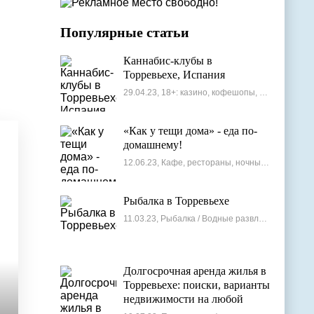
Популярные статьи
Каннабис-клубы в
Торревьехе, Испания
29.04.23, 18+: казино, кофешопы, стрип-бары
«Как у тещи дома» - еда по-
домашнему!
12.06.23, Кафе, рестораны, ночные клубы
Рыбалка в Торревьехе
11.03.23, Рыбалка / Водные развлечения
Долгосрочная аренда жилья в
Торревьехе: поиски, варианты
недвижимости на любой
бюджет