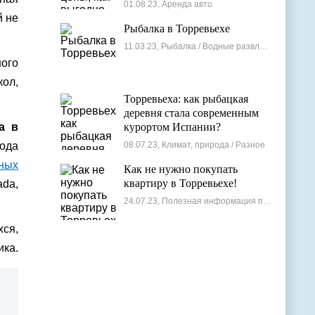
лучшие варианты
01.08.23, Аренда авто
й не
Рыбалка в Торревьехе
11.03.23, Рыбалка / Водные развлечения
ого
кол,
Торревьеха: как рыбацкая
деревня стала современным
а в
курортом Испании?
ода
08.07.23, Климат, природа / Разное
рных
Как не нужно покупать
квартиру в Торревьехе!
ada,
24.07.23, Полезная информация по недвижимости
хся,
ика.