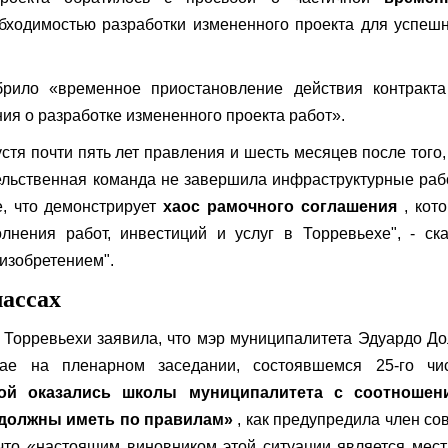
бходимостью разработки измененного проекта для успеш
брило «временное приостановление действия контракта
ия о разработке измененного проекта работ».
стя почти пять лет правления и шесть месяцев после того,
ельственная команда не завершила инфраструктурные ра
е, что демонстрирует
хаос рамочного соглашения
, кот
лнения работ, инвестиций и услуг в Торревьехе", - ск
изобретением".
лассах
а Торревьехи заявила, что мэр муниципалитета Эдуардо Д
ае на пленарном заседании, состоявшемся 25-го чис
рой оказались школы муниципалитета с соотношен
 должны иметь по правилам»
, как предупредила член со
 что «настоящим виновником этой ситуации является мес