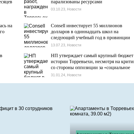
есяцев
парализованы ресурсами
03.10.23, Новости
ась на
Consell инвестирует 55 миллионов
го
долларов в одиннадцать школ на
следующий учебный год в провинции
Аликанте.
13.07.23, Новости
 в
НП утверждает самый крупный бюджет
истории Торревьехи, несмотря на крити
со стороны оппозиции за «социальное
сокращение».
31.01.24, Новости