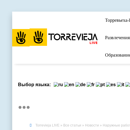
Торревьеха-l
Развлечения
Образовани
Выбор языка:
Torrevieja LIVE
»
Все статьи
»
Новости
» Наружные работы