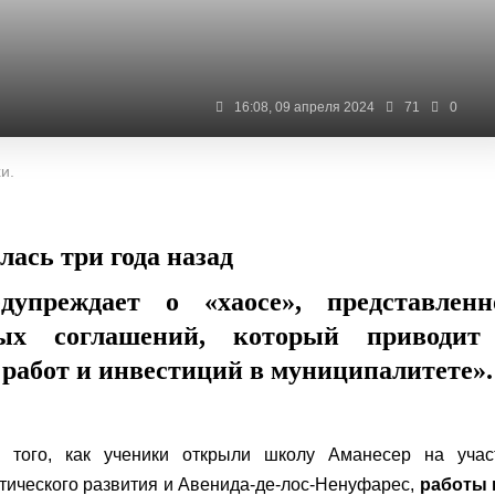
16:08, 09 апреля 2024
71
0
и.
лась три года назад
дупреждает о «хаосе», представленн
ных соглашений, который приводит
работ и инвестиций в муниципалитете».
 того, как ученики открыли школу Аманесер на участ
тического развития и Авенида-де-лос-Ненуфарес,
работы 