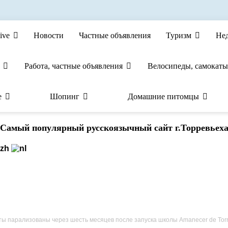
ive
Новости
Частные объявления
Туризм
Не
Работа, частные объявления
Велосипеды, самокаты
е
Шопинг
Домашние питомцы
Cамый популярный русскоязычный сайт г.Торревьех
 парализованы через шесть месяцев после запуска школы Amanecer de Torrevie