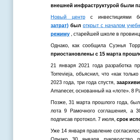
внешней инфраструктурой были п
Новый центр
с инвестициями 
затрат)
был
открыт с началом учебн
режиму
, старейшей школе в провинц
Однако, как сообщила Суэнья Тор
приостановлены с 15 марта прошло
21 января 2021 года разработка п
Torrevieja, объяснил, что «как тол
2023 года, три года спустя,
заархиви
Amanecer, основанный на «лоте». 8 
Позже, 31 марта прошлого года, бы
лота 9 Рамочного соглашения, а 3
подписав протокол. 7 июля,
срок исп
Уже 14 января правление согласило
Однако 30 января руководство 