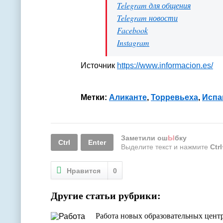
Telegram для общения
Telegram новости
Facebook
Instagram
Источник
https://www.informacion.es/
Метки:
Аликанте
,
Торревьеха
,
Испа
Заметили ош
Ы
бку
Ctrl
Enter
Выделите текст и нажмите
Ctr
Нравится
0
Другие статьи рубрики:
Работа новых образовательных цент