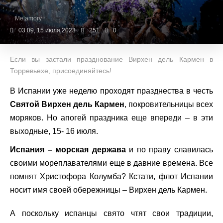
Melamory
03:09, 15 июля 2023
251
0
Если вы застали празднование Вирхен дель Кармен в
Торревьехе, присоединяйтесь!
В Испании уже неделю проходят празднества в честь
Святой Вирхен дель Кармен
, покровительницы всех
моряков. Но апогей праздника еще впереди – в эти
выходные, 15- 16 июля.
Испания – морская держава
и по праву славилась
своими мореплавателями еще в давние времена. Все
помнят Христофора Колумба? Кстати, флот Испании
носит имя своей обережницы – Вирхен дель Кармен.
А поскольку испанцы свято чтят свои традиции,