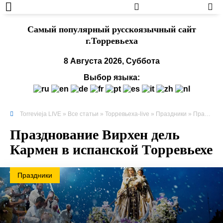
Cамый популярный русскоязычный сайт
г.Торревьеха
8 Августа 2026, Суббота
Выбор языка:
Torrevieja LIVE
»
Все статьи
»
Торревьеха-live
»
Праздники
» Празднование Вирхен дель Кармен в испанской Торревьехе
Празднование Вирхен дель
Кармен в испанской Торревьехе
Праздники