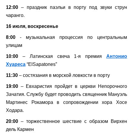
12:00
– праздник паэльи в порту под звуки струн
чаранго.
16 июля, воскресенье
8:00
- музыкальная процессия по центральным
улицам
10:00
– Латинская свеча 1-я премия
Антонио
Хуареса
“
El
Sapatones
”
11:30
– состязания в морской ловкости в порту
19:00
– Евхаристия пройдет в церкви Непорочного
Зачатия. Службу будет проводить священник Мануэль
Мартинес Рокамора в сопровождении хора Хосе
Ходара.
20:00
– торжественное шествие с образом Вирхен
дель Кармен