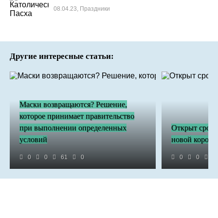
08.04.23, Праздники
Другие интересные статьи:
Маски возвращаются? Решение,
которое принимает правительство
при выполнении определенных
Открыт срок 
условий
новой короле
0
0
61
0
0
0
4