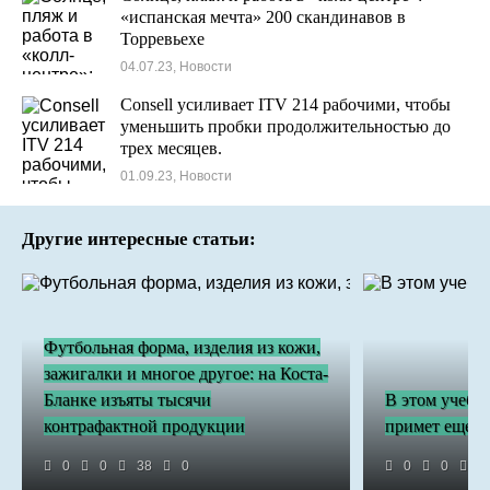
«испанская мечта» 200 скандинавов в
Торревьехе
04.07.23, Новости
Consell усиливает ITV 214 рабочими, чтобы
уменьшить пробки продолжительностью до
трех месяцев.
01.09.23, Новости
Другие интересные статьи:
Футбольная форма, изделия из кожи,
зажигалки и многое другое: на Коста-
Бланке изъяты тысячи
В этом учебн
контрафактной продукции
примет еще т
0
0
38
0
0
0
4