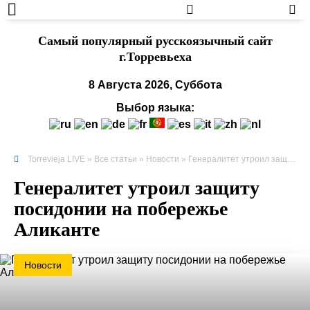
Cамый популярный русскоязычный сайт
г.Торревьеха
8 Августа 2026, Суббота
Выбор языка:
Torrevieja LIVE
»
Все статьи
»
Новости
» Генералитет утроил защиту посидонии на побережье Аликанте
Генералитет утроил защиту
посидонии на побережье
Аликанте
Новости