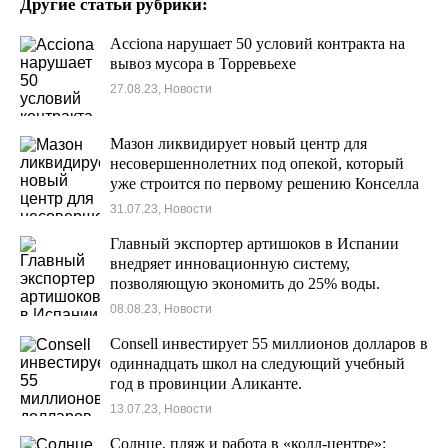
Другие статьи рубрики:
Acciona нарушает 50 условий контракта на
вывоз мусора в Торревьехе
27.08.23, Новости
Мазон ликвидирует новый центр для
несовершеннолетних под опекой, который
уже строится по первому решению Конселла
в Торревьехе.
31.07.23, Новости
Главный экспортер артишоков в Испании
внедряет инновационную систему,
позволяющую экономить до 25% воды.
08.08.23, Новости
Consell инвестирует 55 миллионов долларов в
одиннадцать школ на следующий учебный
год в провинции Аликанте.
13.07.23, Новости
Солнце, пляж и работа в «колл-центре»: