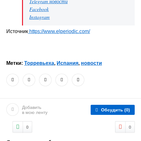
Telegram новости
Facebook
Instagram
Источник
https://www.elperiodic.com/
Метки:
Торревьеха
,
Испания
,
новости
Добавить
Обсудить
(0)
в мою ленту
0
0