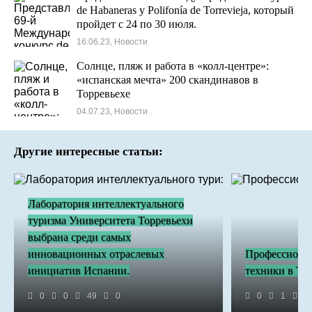
de Habaneras y Polifonía de Torrevieja, который
пройдет с 24 по 30 июля.
16.06.23, Новости
Солнце, пляж и работа в «колл-центре»:
«испанская мечта» 200 скандинавов в
Торревьехе
04.07.23, Новости
Другие интересные статьи:
Лаборатория интеллектуального
туризма Университета Торревьехи
выбрана среди самых
инновационных отраслевых
Профессиона
инициатив Испании.
техники в Тор
0
0
49
0
0
1
1