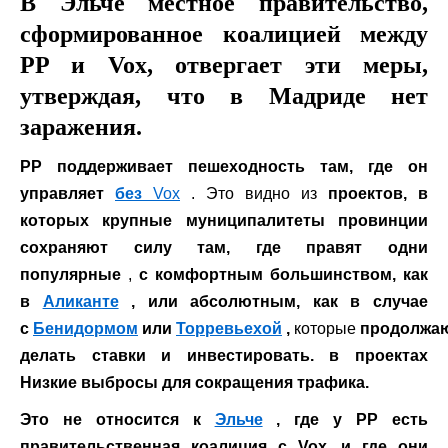
В Эльче местное правительство,
сформированное коалицией между
PP и Vox, отвергает эти меры,
утверждая, что в Мадриде нет
заражения.
PP
поддерживает пешеходность там, где он
управляет
без
Vox
. Это видно из
проектов, в
которых крупные муниципалитеты провинции
сохраняют силу там, где правят одни
популярные
,
с комфортным большинством, как
в
Аликанте
, или абсолютным, как в случае
с
Бенидормом
или
Торревьехой
,
которые
продолжа
делать ставки и инвестировать. в проектах
Низкие выбросы для сокращения трафика.
Это не относится к
Эльче
, где у PP есть
правительственная коалиция с Vox, и где они