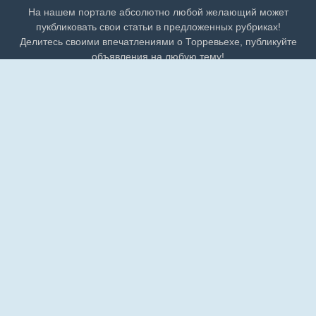
На нашем портале абсолютно любой желающий может
пукбликовать свои статьи в предложенных рубриках!
Делитесь своими впечатлениями о Торревьехе, публикуйте
объявления на любую тему!
Статистика сайта
|
Ключевые теги
|
Карта сайта
Пользовательское соглашение
Политика конфиденциальности
Личный кабинет
Регистрация
Вход в ЛК:
Добавить на сайт
Жизнь в Торревьехе
Торревьеха-live