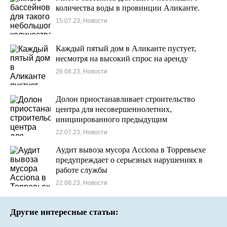
количества воды в провинции Аликанте.
15.07.23, Новости
Каждый пятый дом в Аликанте пустует,
несмотря на высокий спрос на аренду
26.08.23, Новости
Долон приостанавливает строительство
центра для несовершеннолетних,
инициированного предыдущим
правительством региона (Consell)
22.07.23, Новости
Аудит вывоза мусора Acciona в Торревьехе
предупреждает о серьезных нарушениях в
работе службы
22.08.23, Новости
Другие интересные статьи: